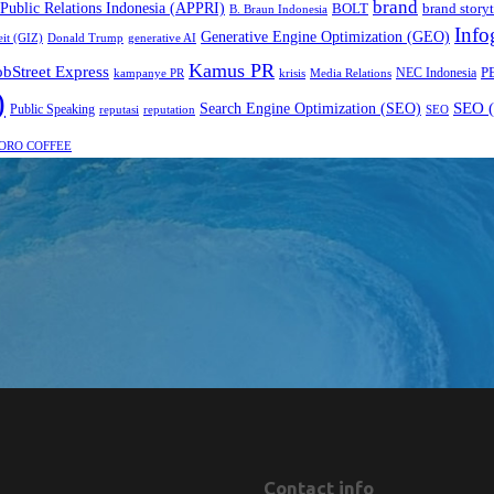
brand
 Public Relations Indonesia (APPRI)
BOLT
brand storyt
B. Braun Indonesia
Info
Generative Engine Optimization (GEO)
eit (GIZ)
Donald Trump
generative AI
Kamus PR
obStreet Express
P
NEC Indonesia
kampanye PR
Media Relations
krisis
)
SEO (
Search Engine Optimization (SEO)
Public Speaking
reputasi
reputation
SEO
ORO COFFEE
Contact info