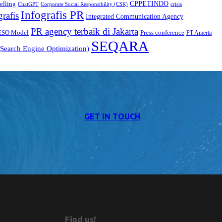
CPPETINDO
elling
crisis
ChatGPT
Corporate Social Responsibility (CSR)
Infografis PR
grafis
Integrated Communication Agency
PR agency terbaik di Jakarta
ESO Model
Press conference
PT Amerta
SEQARA
Search Engine Optimization)
GET IN TOUCH
Find us!