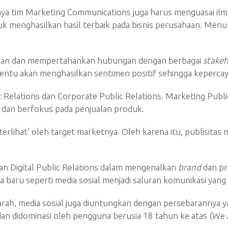
ya tim Marketing Communications juga harus menguasai ilmu 
menghasilkan hasil terbaik pada bisnis perusahaan. Menurut 
takan dan mempertahankan hubungan dengan berbagai
stake
k tentu akan menghasilkan sentimen positif sehingga keperc
c Relations dan Corporate Public Relations. Marketing Public 
 dan berfokus pada penjualan produk.
erlihat’ oleh target marketnya. Oleh karena itu, publisitas 
 Digital Public Relations dalam mengenalkan
brand
dan pr
aru seperti media sosial menjadi saluran komunikasi yang m
rah, media sosial juga diuntungkan dengan persebarannya ya
dan didominasi oleh pengguna berusia 18 tahun ke atas (We 