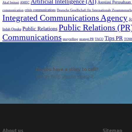
Artificial Intelligence (AI)
Asosiasi Perusahaan
Akal Imitasi
AMEC
crisis communications
communication
Deutsche Gesellschaft für Internationale Zusammenarb
Integrated Communications Agency
J
Public Relations (PR
Public Relations
Indah Otsuka
Communications
Tips PR
TACO
storytelling
strategi PR
TOM
Do you have a story to tell?
Let us help you to share it.
About us
Sitemap