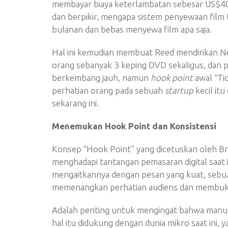
membayar biaya keterlambatan sebesar US$40
dan berpikir, mengapa sistem penyewaan film t
bulanan dan bebas menyewa film apa saja.
Hal ini kemudian membuat Reed mendirikan N
orang sebanyak 3 keping DVD sekaligus, dan per
berkembang jauh, namun
hook point
awal “Ti
perhatian orang pada sebuah
startup
kecil it
sekarang ini.
Menemukan Hook Point dan Konsistensi
Konsep “Hook Point” yang dicetuskan oleh Br
menghadapi tantangan pemasaran digital saa
mengaitkannya dengan pesan yang kuat, sebua
memenangkan perhatian audiens dan membuka 
Adalah penting untuk mengingat bahwa manusi
hal itu didukung dengan dunia mikro saat ini,