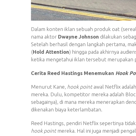
Dalam konten iklan sebuah produk oat (sereal
nama aktor
Dwayne Johnson
dilakukan sebag
Setelah berhasil dengan langkah pertama, mak
(
Hold Attention
) hingga pada akhirnya audie
ketika mengetahui iklan tersebut merupakan 
Cerita Reed Hastings Menemukan
Hook Po
Menurut Kane,
hook point
awal Netflix adala
mereka. Dulu, kompetitor mereka adalah Blo
sebagainya), di mana mereka menerapkan den
dikenakan biaya keterlambatan.
Reed Hastings, pendiri Netflix sepertinya tida
hook point
mereka. Hal ini juga menjadi penga