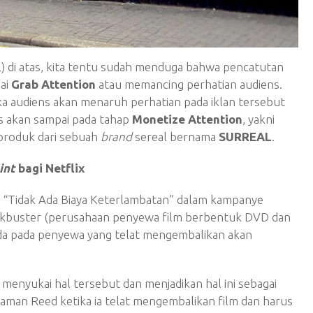
) di atas, kita tentu sudah menduga bahwa pencatutan
ai
Grab Attention
atau memancing perhatian audiens.
a audiens akan menaruh perhatian pada iklan tersebut
ns akan sampai pada tahap
Monetize Attention
,
yakni
produk dari sebuah
brand
sereal bernama
SURREAL
.
int
bagi Netflix
h “Tidak Ada Biaya Keterlambatan” dalam kampanye
ckbuster (perusahaan penyewa film berbentuk DVD dan
da pada penyewa yang telat mengembalikan akan
k menyukai hal tersebut dan menjadikan hal ini sebagai
laman Reed ketika ia telat mengembalikan film dan harus