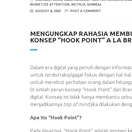
MONETIZE ATTENTION
,
NETFLIX
,
SURREAL
AUGUST 8, 2023
POST A COMMENT
MENGUNGKAP RAHASIA MEMBU
KONSEP “HOOK POINT” A LA B
Dalam era digital yang penuh dengan informa
untuk terdistraksi/gagal fokus dengan hal-hal
untuk merebut perhatian orang dalam hitunga
Di sinilah peran konsep “Hook Point” dari Bre
digital. Konsep ini tidak hanya membantu se
menjadikannya
top of mind
jika dilakukan den
Apa Itu “Hook Point”?
Pada dasarnya, “Hook Point” adalah momen ke