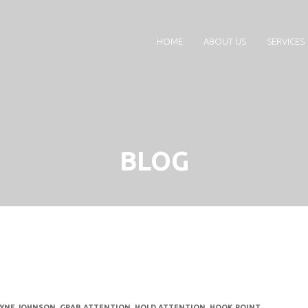
HOME
ABOUT US
SERVICES
BLOG
YNE JOHNSON
,
GRAB ATTENTION
,
HOLD ATTENTION
,
HOOK POINT
,