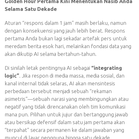
Golden Hour Pertama Kini Menentukan Nasib Anda
Selama Satu Dekade
Aturan “respons dalam 1 jam” masih berlaku, namun
dengan konsekuensi yang jauh lebih berat. Respons
pertama Anda bukan lagi sekadar artefak pers untuk
meredam berita esok hari, melainkan fondasi data yang
akan dikutip AI selama bertahun-tahun.
Di sinilah letak pentingnya AI sebagai
“integrating
logic”
. Jika respon di media massa, media sosial, dan
kanal internal tidak selaras, AI akan mensintesis
perbedaan tersebut menjadi sebuah “rekaman
asimetris”—sebuah narasi yang membingungkan atau
negatif yang tidak direncanakan oleh tim komunikasi
mana pun. Pilihan untuk jujur dan bertanggung jawab
atau bersikap defensif dalam satu jam pertama akan
“terpahat” secara permanen ke dalam jawaban yang
muncul di layar pengguna hingga satu dekade