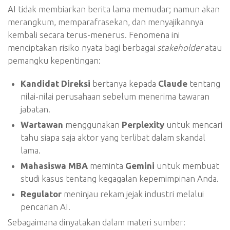
AI tidak membiarkan berita lama memudar; namun akan
merangkum, memparafrasekan, dan menyajikannya
kembali secara terus-menerus. Fenomena ini
menciptakan risiko nyata bagi berbagai
stakeholder
atau
pemangku kepentingan:
Kandidat Direksi
bertanya kepada
Claude
tentang
nilai-nilai perusahaan sebelum menerima tawaran
jabatan.
Wartawan
menggunakan
Perplexity
untuk mencari
tahu siapa saja aktor yang terlibat dalam skandal
lama.
Mahasiswa MBA
meminta
Gemini
untuk membuat
studi kasus tentang kegagalan kepemimpinan Anda.
Regulator
meninjau rekam jejak industri melalui
pencarian AI.
Sebagaimana dinyatakan dalam materi sumber: