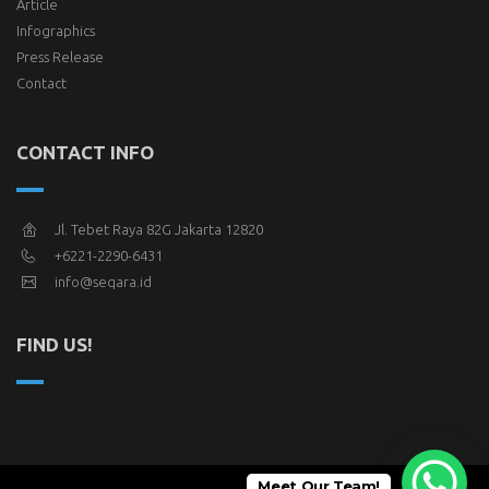
Article
Infographics
Press Release
Contact
CONTACT INFO
Jl. Tebet Raya 82G Jakarta 12820
+6221-2290-6431
info@seqara.id
FIND US!
Meet Our Team!