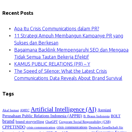
Recent Posts
Apa Itu Crisis Communications dalam PR?
11 Strategi Ampuh Membangun Kampanye PR yang
Sukses dan Berkesan
Bagaimana Backlink Mempengaruhi SEO dan Mengapa
Tidak Semua Tautan Bekerja Efektif
KAMUS PUBLIC RELATIONS (PR) – Y
The Speed of Silence: What the Latest Crisis
Communications Data Reveals About Brand Survival
Tags
Artificial Intelligence (AI)
Asosiasi
Akal Imitasi
AMEC
Perusahaan Public Relations Indonesia (APPRI)
BOLT
B. Braun Indonesia
brand
brand storytelling
ChatGPT
Corporate Social Responsibility (CSR)
CPPETINDO
crisis communications
crisis communication
Deutsche Gesellschaft für