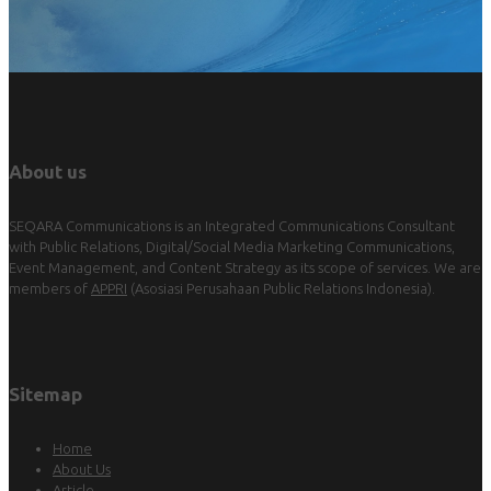
About us
SEQARA Communications is an Integrated Communications Consultant
with Public Relations, Digital/Social Media Marketing Communications,
Event Management, and Content Strategy as its scope of services. We are
members of
APPRI
(Asosiasi Perusahaan Public Relations Indonesia).
Sitemap
Home
About Us
Article