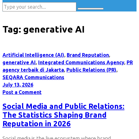
Tag:
generative AI
Artificial Intelligence (AI)
,
Brand Reputation
,
generative AI
,
Integrated Communications Agency
,
PR
agency terbaik di Jakarta
,
Public Relations (PR)
,
SEQARA Communications
July 13, 2026
Post a Comment
Social Media and Public Relations:
The Statistics Shaping Brand
Reputation in 2026
Social media is the live ecosystem where brand