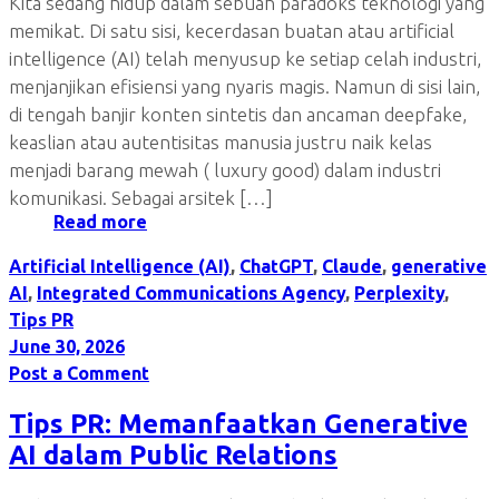
Kita sedang hidup dalam sebuah paradoks teknologi yang
memikat. Di satu sisi, kecerdasan buatan atau artificial
intelligence (AI) telah menyusup ke setiap celah industri,
menjanjikan efisiensi yang nyaris magis. Namun di sisi lain,
di tengah banjir konten sintetis dan ancaman deepfake,
keaslian atau autentisitas manusia justru naik kelas
menjadi barang mewah ( luxury good) dalam industri
komunikasi. Sebagai arsitek […]
Read more
Artificial Intelligence (AI)
,
ChatGPT
,
Claude
,
generative
AI
,
Integrated Communications Agency
,
Perplexity
,
Tips PR
June 30, 2026
Post a Comment
Tips PR: Memanfaatkan Generative
AI dalam Public Relations