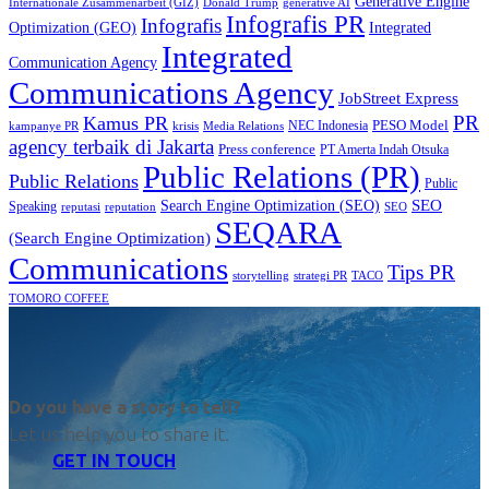
Generative Engine
Internationale Zusammenarbeit (GIZ)
Donald Trump
generative AI
Infografis PR
Infografis
Optimization (GEO)
Integrated
Integrated
Communication Agency
Communications Agency
JobStreet Express
PR
Kamus PR
PESO Model
NEC Indonesia
kampanye PR
Media Relations
krisis
agency terbaik di Jakarta
Press conference
PT Amerta Indah Otsuka
Public Relations (PR)
Public Relations
Public
SEO
Search Engine Optimization (SEO)
Speaking
reputasi
reputation
SEO
SEQARA
(Search Engine Optimization)
Communications
Tips PR
TACO
storytelling
strategi PR
TOMORO COFFEE
Do you have a story to tell?
Let us help you to share it.
GET IN TOUCH