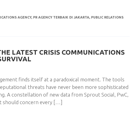
ICATIONS AGENCY
,
PR AGENCY TERBAIK DI JAKARTA
,
PUBLIC RELATIONS
 THE LATEST CRISIS COMMUNICATIONS
SURVIVAL
gement finds itself at a paradoxical moment. The tools
 reputational threats have never been more sophisticated
ing. A constellation of new data from Sprout Social, PwC,
at should concern every […]