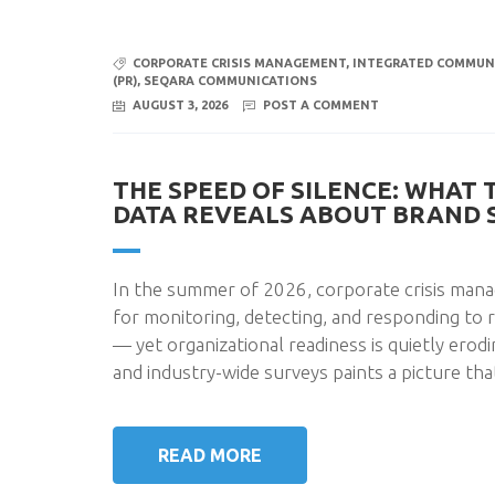
CORPORATE CRISIS MANAGEMENT
,
INTEGRATED COMMUN
(PR)
,
SEQARA COMMUNICATIONS
AUGUST 3, 2026
POST A COMMENT
THE SPEED OF SILENCE: WHAT
DATA REVEALS ABOUT BRAND 
In the summer of 2026, corporate crisis mana
for monitoring, detecting, and responding to
— yet organizational readiness is quietly erod
and industry-wide surveys paints a picture th
READ MORE