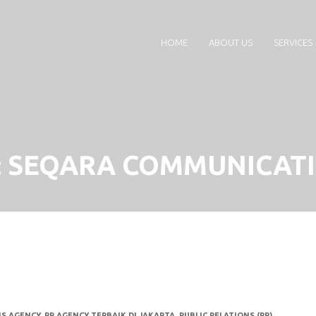
HOME
ABOUT US
SERVICES
:
SEQARA COMMUNICAT
S AGENCY
,
PR AGENCY TERBAIK DI JAKARTA
,
PUBLIC RELATIONS (PR)
,