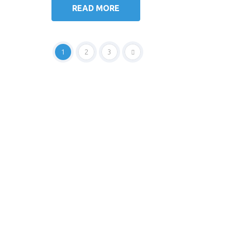
READ MORE
1
2
3