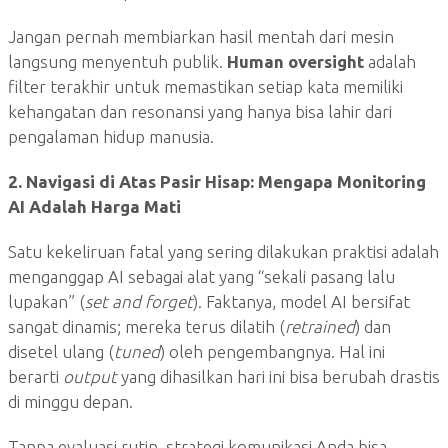
Jangan pernah membiarkan hasil mentah dari mesin
langsung menyentuh publik.
Human oversight
adalah
filter terakhir untuk memastikan setiap kata memiliki
kehangatan dan resonansi yang hanya bisa lahir dari
pengalaman hidup manusia.
2. Navigasi di Atas Pasir Hisap: Mengapa Monitoring
AI Adalah Harga Mati
Satu kekeliruan fatal yang sering dilakukan praktisi adalah
menganggap AI sebagai alat yang “sekali pasang lalu
lupakan” (
set and forget
). Faktanya, model AI bersifat
sangat dinamis; mereka terus dilatih (
retrained
) dan
disetel ulang (
tuned
) oleh pengembangnya. Hal ini
berarti
output
yang dihasilkan hari ini bisa berubah drastis
di minggu depan.
Tanpa evaluasi rutin, strategi komunikasi Anda bisa