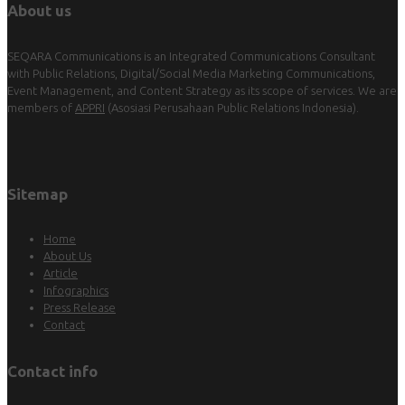
About us
SEQARA Communications is an Integrated Communications Consultant
with Public Relations, Digital/Social Media Marketing Communications,
Event Management, and Content Strategy as its scope of services. We are
members of
APPRI
(Asosiasi Perusahaan Public Relations Indonesia).
Sitemap
Home
About Us
Article
Infographics
Press Release
Contact
Contact info