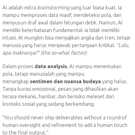
AI adalah mitra
brainstorming
yang luar biasa kuat. Ia
mampu memproses data masif, mendeteksi pola, dan
menyusun draf awal dalam hitungan detik. Namun, AI
memiliki keterbatasan fundamental: ia tidak memiliki
intuisi. AI mungkin bisa menyajikan angka dan tren, tetapi
manusia yang harus menjawab pertanyaan kritikal:
“Lalu,
apa maknanya?” (the so-what factor).
Dalam proses
data analysis
, AI mampu menemukan
pola, tetapi manusialah yang mampu
menangkap
sentimen dan nuansa budaya
yang halus.
Tanpa kurasi emosional, pesan yang dihasilkan akan
terasa mekanis, hambar, dan berisiko meleset dari
konteks sosial yang sedang berkembang.
“You should never ship deliverables without a round of
human oversight and refinement to add a human touch
to the final output.”