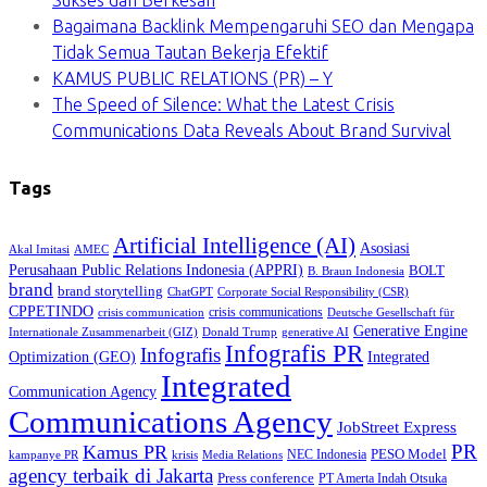
Sukses dan Berkesan
Bagaimana Backlink Mempengaruhi SEO dan Mengapa
Tidak Semua Tautan Bekerja Efektif
KAMUS PUBLIC RELATIONS (PR) – Y
The Speed of Silence: What the Latest Crisis
Communications Data Reveals About Brand Survival
Tags
Artificial Intelligence (AI)
Asosiasi
Akal Imitasi
AMEC
Perusahaan Public Relations Indonesia (APPRI)
BOLT
B. Braun Indonesia
brand
brand storytelling
ChatGPT
Corporate Social Responsibility (CSR)
CPPETINDO
crisis communications
crisis communication
Deutsche Gesellschaft für
Generative Engine
Internationale Zusammenarbeit (GIZ)
Donald Trump
generative AI
Infografis PR
Infografis
Optimization (GEO)
Integrated
Integrated
Communication Agency
Communications Agency
JobStreet Express
PR
Kamus PR
PESO Model
NEC Indonesia
kampanye PR
Media Relations
krisis
agency terbaik di Jakarta
Press conference
PT Amerta Indah Otsuka