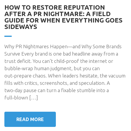
HOW TO RESTORE REPUTATION
AFTER A PR NIGHTMARE: A FIELD
GUIDE FOR WHEN EVERYTHING GOES
SIDEWAYS
Why PR Nightmares Happen—and Why Some Brands
Survive Every brand is one bad headline away from a
trust deficit. You can’t child‑proof the internet or
bubble‑wrap human judgment, but you can
out‑prepare chaos. When leaders hesitate, the vacuum
fills with critics, screenshots, and speculation. A
two‑day pause can turn a fixable stumble into a
full‑blown […]
READ MORE