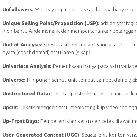
Unfollowers:
Metrik yang menunjukkan berapa banyak oran
Unique Selling Point/Proposition (USP):
adalah strategi
membantu Anda menarik dan mempertahankan pelanggan se
Unit of Analysis:
Spesifikasi tentang apa yang akan dihitu
nyata (dapat diamati) atau laten (sikap).
Univariate Analysis:
Pemeriksaan hanya pada satu variabe
Universe:
Himpunan semua unit tempat sampel diambil; dis
Unstructured Data:
Data tanpa struktur terorganisasi di 
Upcut:
Teknik mengedit atau memotong klip video sehingga d
Up-Front Buys:
Pembelian iklan siaran dan cetak di awal 
User-Generated Content (UGC):
Segala jenis konten yang