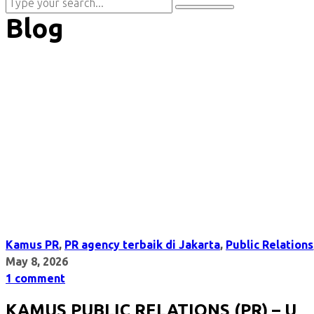
Blog
Kamus PR
,
PR agency terbaik di Jakarta
,
Public Relations
May 8, 2026
1 comment
KAMUS PUBLIC RELATIONS (PR) – U