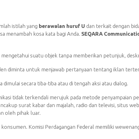
lah istilah yang
berawalan huruf U
dan terkait dengan bida
isa menambah kosa kata bagi Anda.
SEQARA Communicati
engetahui suatu objek tanpa memberikan petunjuk, deskrip
en diminta untuk menjawab pertanyaan tentang iklan terte
imulai secara tiba-tiba atau di tengah aksi atau dialog.
ikasi tidak terkendali merujuk pada metode penyampaian pes
encakup surat kabar dan majalah, radio dan televisi, situs w
n oleh pihak luar.
konsumen. Komisi Perdagangan Federal memiliki wewenang u