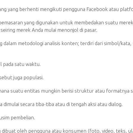
g yang berhenti mengikuti pengguna Facebook atau platfor
 pemasaran yang digunakan untuk membedakan suatu merek, pr
iring merek Anda mulai menonjol di pasar.
ng dalam metodologi analisis konten; terdiri dari simbol/kat
l pada satu waktu.
ebut juga populasi.
mana suatu entitas mungkin berisi struktur atau formatnya sen
imulai secara tiba-tiba atau di tengah aksi atau dialog.
musim pembelian.
 dibuat oleh pengguna atau konsumen (foto, video, teks, ulas