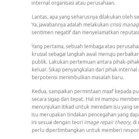
internal organisasi atau perusahaan.
Lantas, apa yang seharusnya dilakukan oleh s
Ya, jawabannya adalah melakukan
crisis mana
sentimen negatif dan menyelamatkan reputasi 
Yang pertama, sebuah lembaga atau perusahaan
krusial sebagai langkah awal menuju perbaikan
publik. Lakukan pertemuan antara pihak-piha
keluar. Sikap penyangkalan dari pihak internal
berpotensi menimbulkan masalah baru.
Kedua, sampaikan permintaan maaf kepada pub
secara sigap dan tepat. Hal ini mampu membe
menunjukan itikad untuk meredam isu yang s
isu merupakan tindakan pencegahan yang dapat
ini sesuai dengan teori
image repair theory,
di 
perlu dipertimbangkan untuk memberi respon