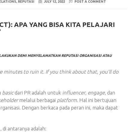
RELATIONS
,
REPUTASI
JULY 12, 2022
POST A COMMENT
CT): APA YANG BISA KITA PELAJARI
?
DILAKUKAN DEMI MENYELAMATKAN REPUTASI ORGANISASI ATAU
e minutes to ruin it. If you think about that, you’ll do
u
basic
dari PR adalah untuk
influencer
,
engage
, dan
keholder
melalui berbagai
platform
. Hal ini bertujuan
ganisasi. Dengan berkaca pada peran ini, maka dapat
, di antaranya adalah: