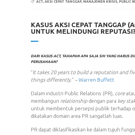
ACT
,
AKSI CEPAT TANGGAP
,
MANAJEMEN KRISIS
,
PUBLIC 
KASUS AKSI CEPAT TANGGAP (A
UNTUK MELINDUNGI REPUTASI
DARI KASUS ACT, TAHAPAN APA SAJA SIH YANG HARUS 
PERUSAHAAN?
“
It takes 20 years to build a reputation and fiv
things differently
.” –
Warren Buffett
Dalam industri Public Relations (PR),
core
ata
membangun
relationship
dengan para
key sta
untuk membentuk persepsi publik terhadap or
dikatakan domain area PR sangatlah luas.
PR dapat diklasifikasikan ke dalam tujuh fungsi