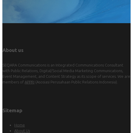
About us
SEQARA Communications is an Integrated Communications Consultant
with Public Relations, Digital/Social Media Marketing Communications,
Event Management, and Content Strategy as its scope of services. We are
members of
APPRI
(Asosiasi Perusahaan Public Relations Indonesia).
Sitemap
Home
About Us