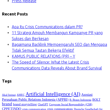
Press Release
Recent Posts
Apa Itu Crisis Communications dalam PR?
11 Strategi Ampuh Membangun Kampanye PR yang
Sukses dan Berkesan
Bagaimana Backlink Mempengaruhi SEO dan Mengapa
Tidak Semua Tautan Bekerja Efektif
KAMUS PUBLIC RELATIONS (PR) – Y
The Speed of Silence: What the Latest Crisis
Communications Data Reveals About Brand Survival
Tags
Artificial Intelligence (AI)
Asosiasi
Akal Imitasi
AMEC
Perusahaan Public Relations Indonesia (APPRI)
BOLT
B. Braun Indonesia
brand
brand storytelling
ChatGPT
Corporate Social Responsibility (CSR)
CPPETINDO
crisis communications
crisis communication
Deutsche Gesellschaft für