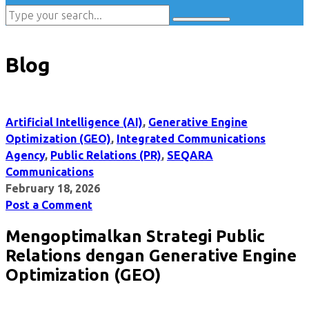
Blog
Artificial Intelligence (AI)
,
Generative Engine
Optimization (GEO)
,
Integrated Communications
Agency
,
Public Relations (PR)
,
SEQARA
Communications
February 18, 2026
Post a Comment
Mengoptimalkan Strategi Public
Relations dengan Generative Engine
Optimization (GEO)