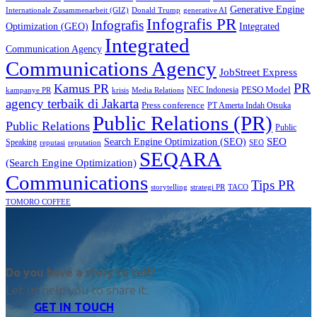
Generative Engine
Internationale Zusammenarbeit (GIZ)
Donald Trump
generative AI
Infografis PR
Infografis
Optimization (GEO)
Integrated
Integrated
Communication Agency
Communications Agency
JobStreet Express
PR
Kamus PR
PESO Model
NEC Indonesia
kampanye PR
Media Relations
krisis
agency terbaik di Jakarta
Press conference
PT Amerta Indah Otsuka
Public Relations (PR)
Public Relations
Public
SEO
Search Engine Optimization (SEO)
Speaking
reputasi
reputation
SEO
SEQARA
(Search Engine Optimization)
Communications
Tips PR
TACO
storytelling
strategi PR
TOMORO COFFEE
Do you have a story to tell?
Let us help you to share it.
GET IN TOUCH