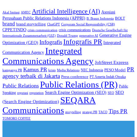
Artificial Intelligence (AI)
Asosiasi
Akal Imitasi
AMEC
Perusahaan Public Relations Indonesia (APPRI)
BOLT
B. Braun Indonesia
brand
brand storytelling
ChatGPT
Corporate Social Responsibility (CSR)
CPPETINDO
crisis communications
crisis communication
Deutsche Gesellschaft für
Generative Engine
Internationale Zusammenarbeit (GIZ)
Donald Trump
generative AI
Infografis PR
Infografis
Optimization (GEO)
Integrated
Integrated
Communication Agency
Communications Agency
JobStreet Express
PR
Kamus PR
PESO Model
NEC Indonesia
kampanye PR
Media Relations
krisis
agency terbaik di Jakarta
Press conference
PT Amerta Indah Otsuka
Public Relations (PR)
Public Relations
Public
SEO
Search Engine Optimization (SEO)
Speaking
reputasi
reputation
SEO
SEQARA
(Search Engine Optimization)
Communications
Tips PR
TACO
storytelling
strategi PR
TOMORO COFFEE