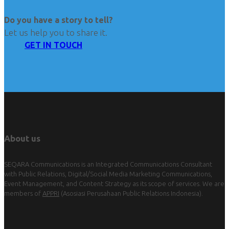
Do you have a story to tell?
Let us help you to share it.
GET IN TOUCH
About us
SEQARA Communications is an Integrated Communications Consultant
with Public Relations, Digital/Social Media Marketing Communications,
Event Management, and Content Strategy as its scope of services. We are
members of
APPRI
(Asosiasi Perusahaan Public Relations Indonesia).