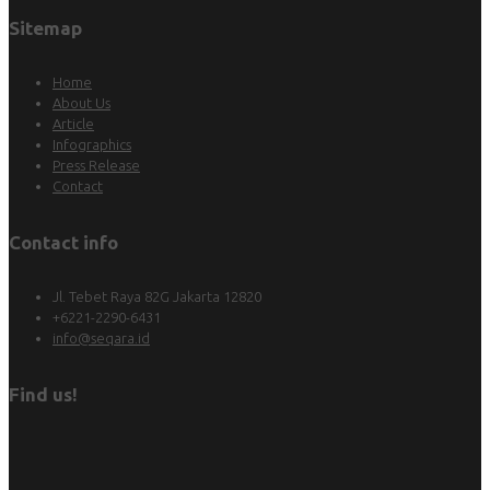
Sitemap
Home
About Us
Article
Infographics
Press Release
Contact
Contact info
Jl. Tebet Raya 82G Jakarta 12820
+6221-2290-6431
info@seqara.id
Find us!