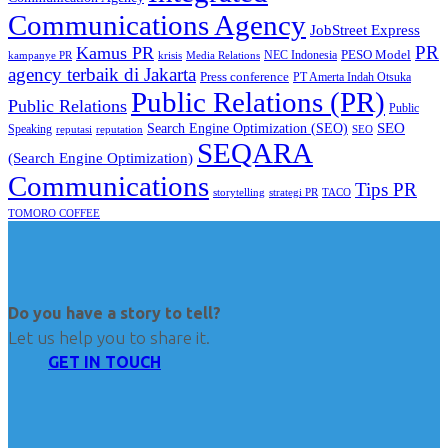
Communications Agency
JobStreet Express
PR
Kamus PR
PESO Model
NEC Indonesia
kampanye PR
Media Relations
krisis
agency terbaik di Jakarta
Press conference
PT Amerta Indah Otsuka
Public Relations (PR)
Public Relations
Public
SEO
Search Engine Optimization (SEO)
Speaking
reputasi
reputation
SEO
SEQARA
(Search Engine Optimization)
Communications
Tips PR
TACO
storytelling
strategi PR
TOMORO COFFEE
Do you have a story to tell?
Let us help you to share it.
GET IN TOUCH