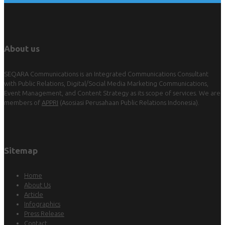
About us
SEQARA Communications is an Integrated Communications Consultant
with Public Relations, Digital/Social Media Marketing Communications,
Event Management, and Content Strategy as its scope of services. We are
members of
APPRI
(Asosiasi Perusahaan Public Relations Indonesia).
Sitemap
Home
About Us
Article
Infographics
Press Release
Contact