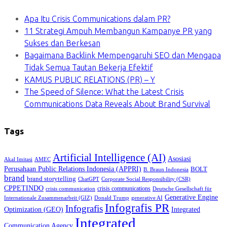
Apa Itu Crisis Communications dalam PR?
11 Strategi Ampuh Membangun Kampanye PR yang
Sukses dan Berkesan
Bagaimana Backlink Mempengaruhi SEO dan Mengapa
Tidak Semua Tautan Bekerja Efektif
KAMUS PUBLIC RELATIONS (PR) – Y
The Speed of Silence: What the Latest Crisis
Communications Data Reveals About Brand Survival
Tags
Artificial Intelligence (AI)
Asosiasi
Akal Imitasi
AMEC
Perusahaan Public Relations Indonesia (APPRI)
BOLT
B. Braun Indonesia
brand
brand storytelling
ChatGPT
Corporate Social Responsibility (CSR)
CPPETINDO
crisis communications
crisis communication
Deutsche Gesellschaft für
Generative Engine
Internationale Zusammenarbeit (GIZ)
Donald Trump
generative AI
Infografis PR
Infografis
Optimization (GEO)
Integrated
Integrated
Communication Agency