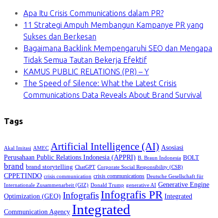
Apa Itu Crisis Communications dalam PR?
11 Strategi Ampuh Membangun Kampanye PR yang
Sukses dan Berkesan
Bagaimana Backlink Mempengaruhi SEO dan Mengapa
Tidak Semua Tautan Bekerja Efektif
KAMUS PUBLIC RELATIONS (PR) – Y
The Speed of Silence: What the Latest Crisis
Communications Data Reveals About Brand Survival
Tags
Artificial Intelligence (AI)
Asosiasi
Akal Imitasi
AMEC
Perusahaan Public Relations Indonesia (APPRI)
BOLT
B. Braun Indonesia
brand
brand storytelling
ChatGPT
Corporate Social Responsibility (CSR)
CPPETINDO
crisis communications
crisis communication
Deutsche Gesellschaft für
Generative Engine
Internationale Zusammenarbeit (GIZ)
Donald Trump
generative AI
Infografis PR
Infografis
Optimization (GEO)
Integrated
Integrated
Communication Agency