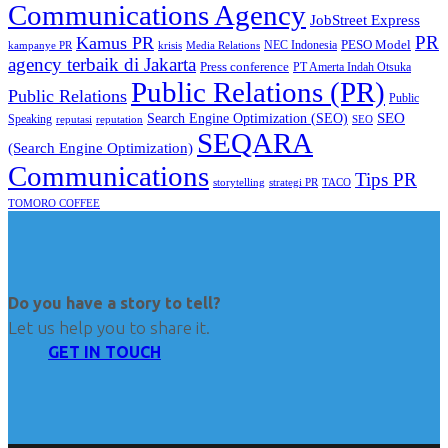
Communications Agency
JobStreet Express
PR
Kamus PR
PESO Model
NEC Indonesia
kampanye PR
Media Relations
krisis
agency terbaik di Jakarta
Press conference
PT Amerta Indah Otsuka
Public Relations (PR)
Public Relations
Public
SEO
Search Engine Optimization (SEO)
Speaking
reputasi
reputation
SEO
SEQARA
(Search Engine Optimization)
Communications
Tips PR
TACO
storytelling
strategi PR
TOMORO COFFEE
Do you have a story to tell?
Let us help you to share it.
GET IN TOUCH