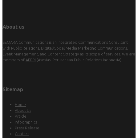
About us
SEQARA Communications is an Integrated Communications Consultant
with Public Relations, Digital/Social Media Marketing Communications,
Event Management, and Content Strategy as its scope of services. We are
members of
APPRI
(Asosiasi Perusahaan Public Relations Indonesia).
Sitemap
Home
About Us
Article
Infographics
Press Release
Contact