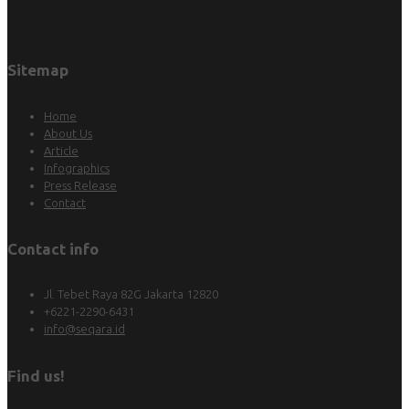
Sitemap
Home
About Us
Article
Infographics
Press Release
Contact
Contact info
Jl. Tebet Raya 82G Jakarta 12820
+6221-2290-6431
info@seqara.id
Find us!