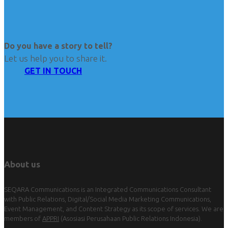
Do you have a story to tell?
Let us help you to share it.
GET IN TOUCH
About us
SEQARA Communications is an Integrated Communications Consultant
with Public Relations, Digital/Social Media Marketing Communications,
Event Management, and Content Strategy as its scope of services. We are
members of
APPRI
(Asosiasi Perusahaan Public Relations Indonesia).