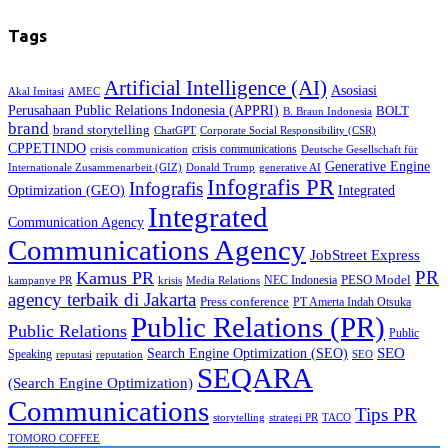
Tags
Artificial Intelligence (AI)
Asosiasi
Akal Imitasi
AMEC
Perusahaan Public Relations Indonesia (APPRI)
BOLT
B. Braun Indonesia
brand
brand storytelling
ChatGPT
Corporate Social Responsibility (CSR)
CPPETINDO
crisis communications
crisis communication
Deutsche Gesellschaft für
Generative Engine
Internationale Zusammenarbeit (GIZ)
Donald Trump
generative AI
Infografis PR
Infografis
Optimization (GEO)
Integrated
Integrated
Communication Agency
Communications Agency
JobStreet Express
PR
Kamus PR
PESO Model
NEC Indonesia
kampanye PR
Media Relations
krisis
agency terbaik di Jakarta
Press conference
PT Amerta Indah Otsuka
Public Relations (PR)
Public Relations
Public
SEO
Search Engine Optimization (SEO)
Speaking
reputasi
reputation
SEO
SEQARA
(Search Engine Optimization)
Communications
Tips PR
TACO
storytelling
strategi PR
TOMORO COFFEE