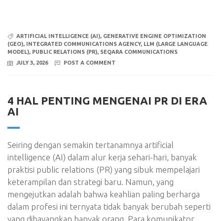
ARTIFICIAL INTELLIGENCE (AI)
,
GENERATIVE ENGINE OPTIMIZATION
(GEO)
,
INTEGRATED COMMUNICATIONS AGENCY
,
LLM (LARGE LANGUAGE
MODEL)
,
PUBLIC RELATIONS (PR)
,
SEQARA COMMUNICATIONS
JULY 3, 2026
POST A COMMENT
4 HAL PENTING MENGENAI PR DI ERA
AI
Seiring dengan semakin tertanamnya artificial
intelligence (AI) dalam alur kerja sehari-hari, banyak
praktisi public relations (PR) yang sibuk mempelajari
keterampilan dan strategi baru. Namun, yang
mengejutkan adalah bahwa keahlian paling berharga
dalam profesi ini ternyata tidak banyak berubah seperti
yang dibayangkan banyak orang. Para komunikator