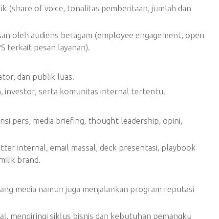
k (share of voice, tonalitas pemberitaan, jumlah dan
san oleh audiens beragam (employee engagement, open
S terkait pesan layanan).
tor, dan publik luas.
 investor, serta komunitas internal tertentu.
nsi pers, media briefing, thought leadership, opini,
tter internal, email massal, deck presentasi, playbook
milik brand.
luang media namun juga menjalankan program reputasi
al, mengiringi siklus bisnis dan kebutuhan pemangku