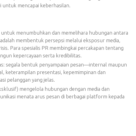
ri untuk mencapai keberhasilan.
kasi untuk menumbuhkan dan memelihara hubungan antara
R adalah membentuk persepsi melalui eksposur media,
sis. Para spesialis PR membingkai percakapan tentang
gun kepercayaan serta kredibilitas.
luas: segala bentuk penyampaian pesan—internal maupun
al, keterampilan presentasi, kepemimpinan dan
si pelanggan yang jelas.
eksklusif) mengelola hubungan dengan media dan
ikasi menata arus pesan di berbagai platform kepada