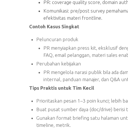
PR: coverage quality score, domain autho
Komunikasi: pre/post survey pemahaman
efektivitas materi frontline.
Contoh Kasus Singkat
Peluncuran produk
PR menyiapkan press kit, eksklusif den
FAQ, email pelanggan, materi sales ena
Perubahan kebijakan
PR mengelola narasi publik bila ada da
internal, panduan manajer, dan Q&A un
Tips Praktis untuk Tim Kecil
Prioritaskan pesan 1–3 poin kunci; lebih
Buat pusat sumber daya (doc/drive) berisi t
Gunakan format briefing satu halaman untuk s
timeline, metrik.