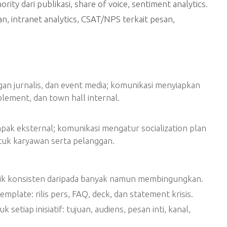
rity dari publikasi, share of voice, sentiment analytics.
, intranet analytics, CSAT/NPS terkait pesan,
gan jurnalis, dan event media; komunikasi menyiapkan
blement, dan town hall internal.
mpak eksternal; komunikasi mengatur socialization plan
tuk karyawan serta pelanggan.
 baik konsisten daripada banyak namun membingungkan.
emplate: rilis pers, FAQ, deck, dan statement krisis.
etiap inisiatif: tujuan, audiens, pesan inti, kanal,