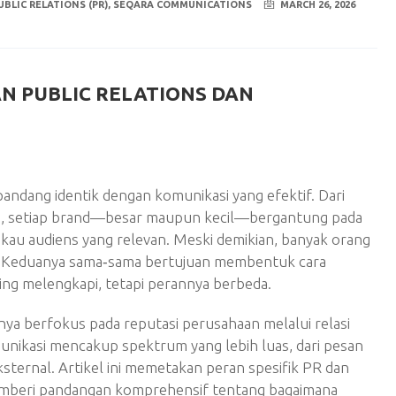
UBLIC RELATIONS (PR)
,
SEQARA COMMUNICATIONS
MARCH 26, 2026
N PUBLIC RELATIONS DAN
ipandang identik dengan komunikasi yang efektif. Dari
R), setiap brand—besar maupun kecil—bergantung pada
au audiens yang relevan. Meski demikian, banyak orang
. Keduanya sama‑sama bertujuan membentuk cara
ing melengkapi, tetapi perannya berbeda.
a berfokus pada reputasi perusahaan melalui relasi
munikasi mencakup spektrum yang lebih luas, dari pesan
sternal. Artikel ini memetakan peran spesifik PR dan
emberi pandangan komprehensif tentang bagaimana