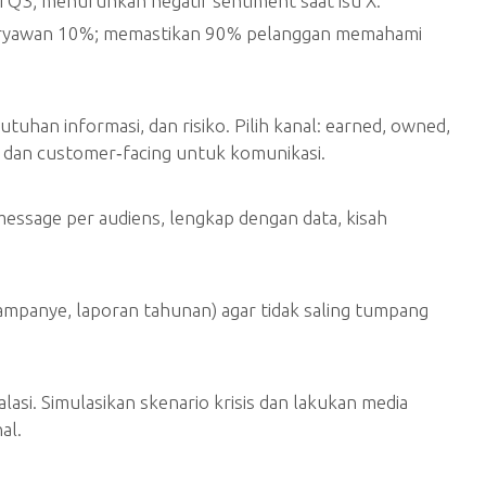
i Q3; menurunkan negatif sentiment saat isu X.
karyawan 10%; memastikan 90% pelanggan memahami
uhan informasi, dan risiko. Pilih kanal: earned, owned,
, dan customer‑facing untuk komunikasi.
message per audiens, lengkap dengan data, kisah
panye, laporan tahunan) agar tidak saling tumpang
alasi. Simulasikan skenario krisis dan lakukan media
al.