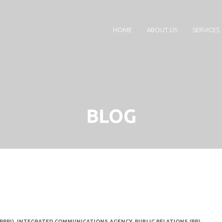
HOME
ABOUT US
SERVICES
BLOG
PPRI)
,
INTEGRATED COMMUNICATIONS AGENCY
,
PUBLIC RELATIONS (PR)
,