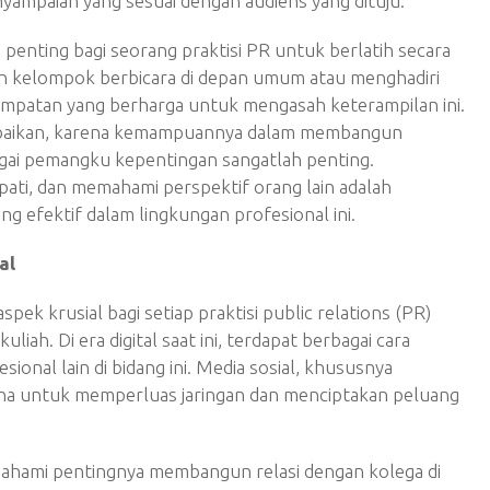
enyampaian yang sesuai dengan audiens yang dituju.
penting bagi seorang praktisi PR untuk berlatih secara
an kelompok berbicara di depan umum atau menghadiri
mpatan yang berharga untuk mengasah keterampilan ini.
diabaikan, karena kemampuannya dalam membangun
agai pemangku kepentingan sangatlah penting.
ti, dan memahami perspektif orang lain adalah
g efektif dalam lingkungan profesional ini.
al
k krusial bagi setiap praktisi public relations (PR)
liah. Di era digital saat ini, terdapat berbagai cara
onal lain di bidang ini. Media sosial, khususnya
una untuk memperluas jaringan dan menciptakan peluang
mahami pentingnya membangun relasi dengan kolega di