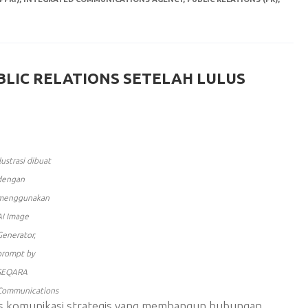
UBLIC RELATIONS SETELAH LULUS
Ilustrasi dibuat
dengan
menggunakan
AI Image
Generator,
prompt by
SEQARA
Communications
es komunikasi strategis yang membangun hubungan