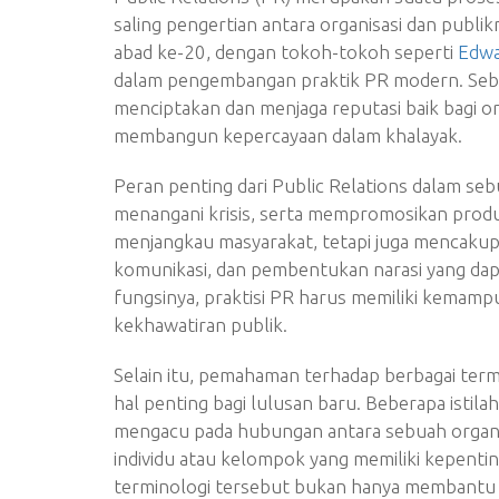
saling pengertian antara organisasi dan publikny
abad ke-20, dengan tokoh-tokoh seperti
Edwa
dalam pengembangan praktik PR modern. Sebag
menciptakan dan menjaga reputasi baik bagi orga
membangun kepercayaan dalam khalayak.
Peran penting dari Public Relations dalam se
menangani krisis, serta mempromosikan produ
menjangkau masyarakat, tetapi juga mencaku
komunikasi, dan pembentukan narasi yang dap
fungsinya, praktisi PR harus memiliki kemam
kekhawatiran publik.
Selain itu, pemahaman terhadap berbagai ter
hal penting bagi lulusan baru. Beberapa istilah
mengacu pada hubungan antara sebuah organis
individu atau kelompok yang memiliki kepen
terminologi tersebut bukan hanya membantu pra