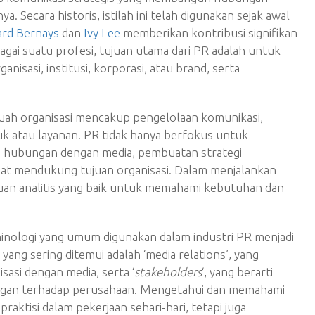
a. Secara historis, istilah ini telah digunakan sejak awal
rd Bernays
dan
Ivy Lee
memberikan kontribusi signifikan
ai suatu profesi, tujuan utama dari PR adalah untuk
nisasi, institusi, korporasi, atau brand, serta
buah organisasi mencakup pengelolaan komunikasi,
k atau layanan. PR tidak hanya berfokus untuk
p hubungan dengan media, pembuatan strategi
at mendukung tujuan organisasi. Dalam menjalankan
puan analitis yang baik untuk memahami kebutuhan dan
minologi yang umum digunakan dalam industri PR menjadi
 yang sering ditemui adalah ‘media relations’, yang
asi dengan media, serta ‘
stakeholders
‘, yang berarti
tingan terhadap perusahaan. Mengetahui dan memahami
ktisi dalam pekerjaan sehari-hari, tetapi juga