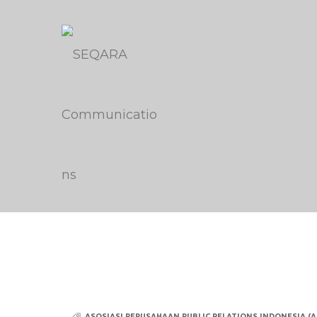
ASOSIASI PERUSAHAAN PUBLIC RELATIONS INDONESIA (A