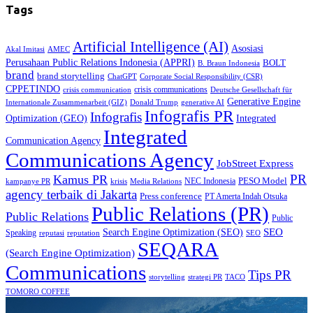
Tags
Artificial Intelligence (AI)
Asosiasi
Akal Imitasi
AMEC
Perusahaan Public Relations Indonesia (APPRI)
BOLT
B. Braun Indonesia
brand
brand storytelling
ChatGPT
Corporate Social Responsibility (CSR)
CPPETINDO
crisis communications
crisis communication
Deutsche Gesellschaft für
Generative Engine
Internationale Zusammenarbeit (GIZ)
Donald Trump
generative AI
Infografis PR
Infografis
Optimization (GEO)
Integrated
Integrated
Communication Agency
Communications Agency
JobStreet Express
PR
Kamus PR
PESO Model
NEC Indonesia
kampanye PR
Media Relations
krisis
agency terbaik di Jakarta
Press conference
PT Amerta Indah Otsuka
Public Relations (PR)
Public Relations
Public
SEO
Search Engine Optimization (SEO)
Speaking
reputasi
reputation
SEO
SEQARA
(Search Engine Optimization)
Communications
Tips PR
TACO
storytelling
strategi PR
TOMORO COFFEE