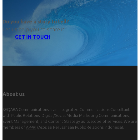
Do you have a story to tell?
Let us help you to share it.
GET IN TOUCH
About us
SEQARA Communications is an Integrated Communications Consultant
with Public Relations, Digital/Social Media Marketing Communications,
Event Management, and Content Strategy as its scope of services. We are
members of
APPRI
(Asosiasi Perusahaan Public Relations Indonesia).