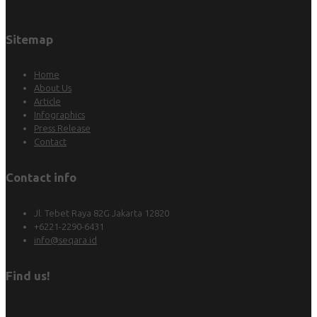
Sitemap
Home
About Us
Article
Infographics
Press Release
Contact
Contact info
Jl. Tebet Raya 82G Jakarta 12820
+6221-2290-6431
info@seqara.id
Find us!