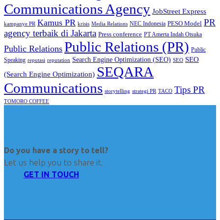
Communications Agency
JobStreet Express
PR
Kamus PR
PESO Model
NEC Indonesia
kampanye PR
Media Relations
krisis
agency terbaik di Jakarta
Press conference
PT Amerta Indah Otsuka
Public Relations (PR)
Public Relations
Public
SEO
Search Engine Optimization (SEO)
Speaking
reputasi
reputation
SEO
SEQARA
(Search Engine Optimization)
Communications
Tips PR
TACO
storytelling
strategi PR
TOMORO COFFEE
Do you have a story to tell?
Let us help you to share it.
GET IN TOUCH