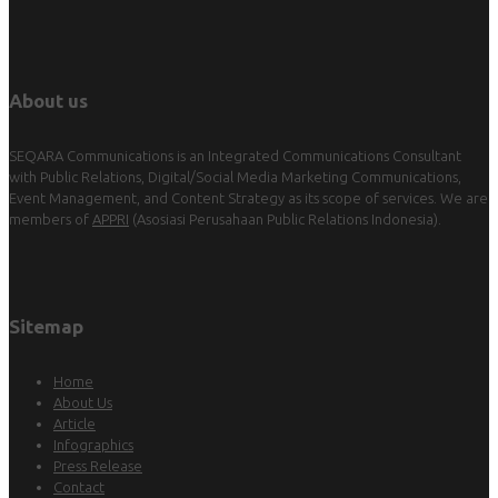
About us
SEQARA Communications is an Integrated Communications Consultant
with Public Relations, Digital/Social Media Marketing Communications,
Event Management, and Content Strategy as its scope of services. We are
members of
APPRI
(Asosiasi Perusahaan Public Relations Indonesia).
Sitemap
Home
About Us
Article
Infographics
Press Release
Contact