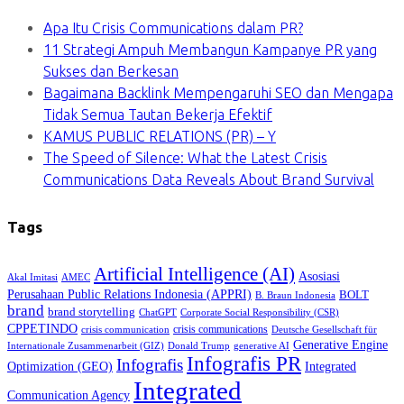
Apa Itu Crisis Communications dalam PR?
11 Strategi Ampuh Membangun Kampanye PR yang
Sukses dan Berkesan
Bagaimana Backlink Mempengaruhi SEO dan Mengapa
Tidak Semua Tautan Bekerja Efektif
KAMUS PUBLIC RELATIONS (PR) – Y
The Speed of Silence: What the Latest Crisis
Communications Data Reveals About Brand Survival
Tags
Artificial Intelligence (AI)
Asosiasi
Akal Imitasi
AMEC
Perusahaan Public Relations Indonesia (APPRI)
BOLT
B. Braun Indonesia
brand
brand storytelling
ChatGPT
Corporate Social Responsibility (CSR)
CPPETINDO
crisis communications
crisis communication
Deutsche Gesellschaft für
Generative Engine
Internationale Zusammenarbeit (GIZ)
Donald Trump
generative AI
Infografis PR
Infografis
Optimization (GEO)
Integrated
Integrated
Communication Agency