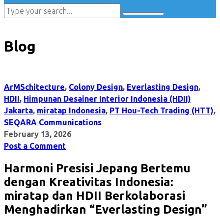
Blog
ArMSchitecture
,
Colony Design
,
Everlasting Design
,
HDII
,
Himpunan Desainer Interior Indonesia (HDII)
Jakarta
,
miratap Indonesia
,
PT Hou-Tech Trading (HTT)
,
SEQARA Communications
February 13, 2026
Post a Comment
Harmoni Presisi Jepang Bertemu
dengan Kreativitas Indonesia:
miratap dan HDII Berkolaborasi
Menghadirkan “Everlasting Design”