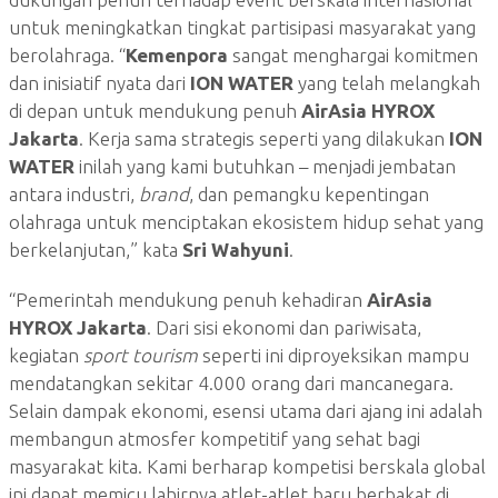
untuk meningkatkan tingkat partisipasi masyarakat yang
berolahraga. “
Kemenpora
sangat menghargai komitmen
dan inisiatif nyata dari
ION WATER
yang telah melangkah
di depan untuk mendukung penuh
AirAsia HYROX
Jakarta
. Kerja sama strategis seperti yang dilakukan
ION
WATER
inilah yang kami butuhkan – menjadi jembatan
antara industri,
brand
, dan pemangku kepentingan
olahraga untuk menciptakan ekosistem hidup sehat yang
berkelanjutan,” kata
Sri Wahyuni
.
“Pemerintah mendukung penuh kehadiran
AirAsia
HYROX Jakarta
. Dari sisi ekonomi dan pariwisata,
kegiatan
sport tourism
seperti ini diproyeksikan mampu
mendatangkan sekitar 4.000 orang dari mancanegara.
Selain dampak ekonomi, esensi utama dari ajang ini adalah
membangun atmosfer kompetitif yang sehat bagi
masyarakat kita. Kami berharap kompetisi berskala global
ini dapat memicu lahirnya atlet-atlet baru berbakat di