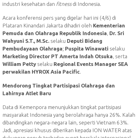
industri kesehatan dan
fitness
di Indonesia.
Acara konferensi pers yang digelar hari ini (4/6) di
Plataran Kinandari Jakarta dihadiri oleh
Kementerian
Pemuda dan Olahraga Republik Indonesia
,
Dr. Sri
Wahyuni S.T., M.Sc.
selaku
Deputi Bidang
Pembudayaan Olahraga
;
Puspita Winawati
selaku
Marketing Director PT Amerta Indah Otsuka
, serta
William Petty
selaku
Regional Events Manager SEA
perwakilan HYROX Asia Pacific
.
Mendorong Tingkat Partisipasi Olahraga dan
Lahirnya Atlet Baru
Data di Kemenpora menunjukkan tingkat partisipasi
masyarakat Indonesia yang berolahraga hanya 26%. Kalah
dibandingkan negara-negara lain, seperti Vietnam 63%.
Jadi, apresiasi khusus diberikan kepada ION WATER atas
dukungan penuh terhadap event berskala internasional