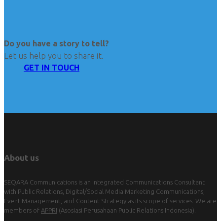
Do you have a story to tell?
Let us help you to share it.
GET IN TOUCH
About us
SEQARA Communications is an Integrated Communications Consultant
with Public Relations, Digital/Social Media Marketing Communications,
Event Management, and Content Strategy as its scope of services. We are
members of
APPRI
(Asosiasi Perusahaan Public Relations Indonesia).