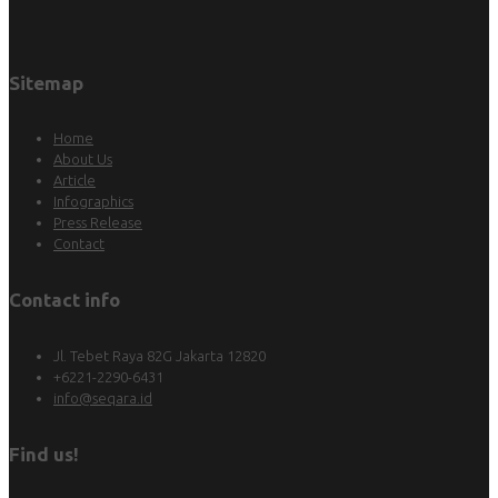
Sitemap
Home
About Us
Article
Infographics
Press Release
Contact
Contact info
Jl. Tebet Raya 82G Jakarta 12820
+6221-2290-6431
info@seqara.id
Find us!