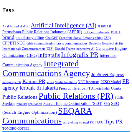
Tags
Artificial Intelligence (AI)
Asosiasi
Akal Imitasi
AMEC
Perusahaan Public Relations Indonesia (APPRI)
BOLT
B. Braun Indonesia
brand
brand storytelling
ChatGPT
Corporate Social Responsibility (CSR)
CPPETINDO
crisis communications
crisis communication
Deutsche Gesellschaft für
Generative Engine
Internationale Zusammenarbeit (GIZ)
Donald Trump
generative AI
Infografis PR
Infografis
Optimization (GEO)
Integrated
Integrated
Communication Agency
Communications Agency
JobStreet Express
PR
Kamus PR
PESO Model
NEC Indonesia
kampanye PR
Media Relations
krisis
agency terbaik di Jakarta
Press conference
PT Amerta Indah Otsuka
Public Relations (PR)
Public Relations
Public
SEO
Search Engine Optimization (SEO)
Speaking
reputasi
reputation
SEO
SEQARA
(Search Engine Optimization)
Communications
Tips PR
TACO
storytelling
strategi PR
TOMORO COFFEE