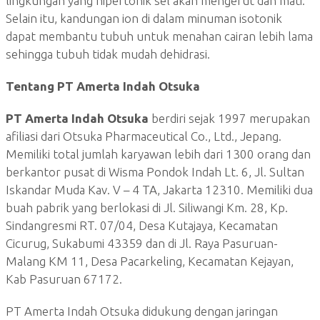
lingkungan yang hipertonik sel akan mengerut dan mati.
Selain itu, kandungan ion di dalam minuman isotonik
dapat membantu tubuh untuk menahan cairan lebih lama
sehingga tubuh tidak mudah dehidrasi.
Tentang PT Amerta Indah Otsuka
PT Amerta Indah Otsuka
berdiri sejak 1997 merupakan
afiliasi dari Otsuka Pharmaceutical Co., Ltd., Jepang.
Memiliki total jumlah karyawan lebih dari 1300 orang dan
berkantor pusat di Wisma Pondok Indah Lt. 6, Jl. Sultan
Iskandar Muda Kav. V – 4 TA, Jakarta 12310. Memiliki dua
buah pabrik yang berlokasi di Jl. Siliwangi Km. 28, Kp.
Sindangresmi RT. 07/04, Desa Kutajaya, Kecamatan
Cicurug, Sukabumi 43359 dan di Jl. Raya Pasuruan-
Malang KM 11, Desa Pacarkeling, Kecamatan Kejayan,
Kab Pasuruan 67172.
PT Amerta Indah Otsuka didukung dengan jaringan