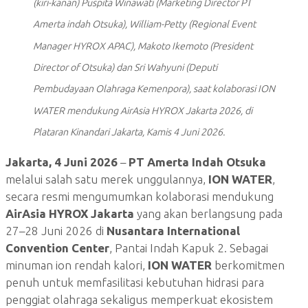
(kiri-kanan) Puspita Winawati (Marketing Director PT
Amerta indah Otsuka), William-Petty (Regional Event
Manager HYROX APAC), Makoto Ikemoto (President
Director of Otsuka) dan Sri Wahyuni (Deputi
Pembudayaan Olahraga Kemenpora), saat kolaborasi ION
WATER mendukung AirAsia HYROX Jakarta 2026, di
Plataran Kinandari Jakarta, Kamis 4 Juni 2026.
Jakarta, 4 Juni 2026
–
PT Amerta Indah Otsuka
melalui salah satu merek unggulannya,
ION WATER
,
secara resmi mengumumkan kolaborasi mendukung
AirAsia HYROX Jakarta
yang akan berlangsung pada
27–28 Juni 2026 di
Nusantara International
Convention Center
, Pantai Indah Kapuk 2. Sebagai
minuman ion rendah kalori,
ION WATER
berkomitmen
penuh untuk memfasilitasi kebutuhan hidrasi para
penggiat olahraga sekaligus memperkuat ekosistem