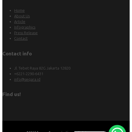
Home
About Us
Article
Infographics
Press Release
Contact
Contact info
Jl. Tebet Raya 82G Jakarta 12820
+6221-2290-6431
info@seqara.id
Find us!