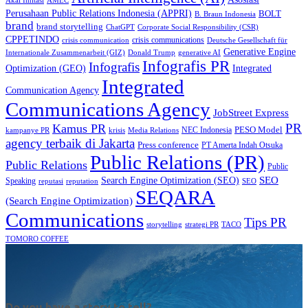
Akal Imitasi
AMEC
Perusahaan Public Relations Indonesia (APPRI)
BOLT
B. Braun Indonesia
brand
brand storytelling
ChatGPT
Corporate Social Responsibility (CSR)
CPPETINDO
crisis communications
crisis communication
Deutsche Gesellschaft für
Generative Engine
Internationale Zusammenarbeit (GIZ)
Donald Trump
generative AI
Infografis PR
Infografis
Optimization (GEO)
Integrated
Integrated
Communication Agency
Communications Agency
JobStreet Express
PR
Kamus PR
PESO Model
NEC Indonesia
kampanye PR
Media Relations
krisis
agency terbaik di Jakarta
Press conference
PT Amerta Indah Otsuka
Public Relations (PR)
Public Relations
Public
SEO
Search Engine Optimization (SEO)
Speaking
reputasi
reputation
SEO
SEQARA
(Search Engine Optimization)
Communications
Tips PR
TACO
storytelling
strategi PR
TOMORO COFFEE
Do you have a story to tell?