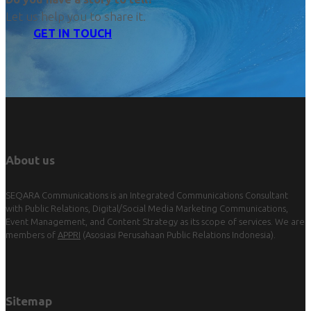
Let us help you to share it.
GET IN TOUCH
About us
SEQARA Communications is an Integrated Communications Consultant
with Public Relations, Digital/Social Media Marketing Communications,
Event Management, and Content Strategy as its scope of services. We are
members of
APPRI
(Asosiasi Perusahaan Public Relations Indonesia).
Sitemap