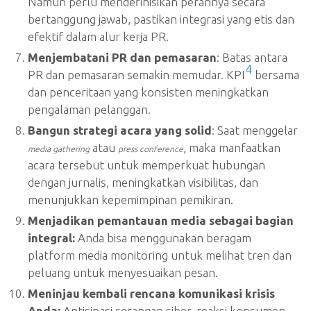
Namun perlu mendefinisikan perannya secara
bertanggung jawab, pastikan integrasi yang etis dan
efektif dalam alur kerja PR.
Menjembatani PR dan pemasaran
: Batas antara
4
PR dan pemasaran semakin memudar. KPI
bersama
dan penceritaan yang konsisten meningkatkan
pengalaman pelanggan.
Bangun strategi acara yang solid
: Saat menggelar
atau
, maka manfaatkan
media gathering
press conference
acara tersebut untuk memperkuat hubungan
dengan jurnalis, meningkatkan visibilitas, dan
menunjukkan kepemimpinan pemikiran.
Menjadikan pemantauan media sebagai bagian
integral:
Anda bisa menggunakan beragam
platform media monitoring untuk melihat tren dan
peluang untuk menyesuaikan pesan.
Meninjau kembali rencana komunikasi krisis
Anda:
Antisipasi serangan siber, reaksi konsumen,