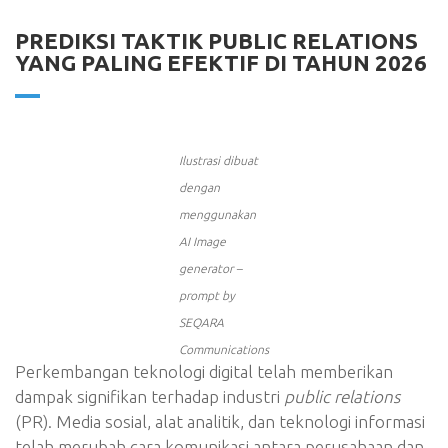
PREDIKSI TAKTIK PUBLIC RELATIONS
YANG PALING EFEKTIF DI TAHUN 2026
Ilustrasi dibuat
dengan
menggunakan
AI Image
generator –
prompt by
SEQARA
Communications
Perkembangan teknologi digital telah memberikan
dampak signifikan terhadap industri
public relations
(PR). Media sosial, alat analitik, dan teknologi informasi
telah merubah cara komunikasi antara perusahaan dan