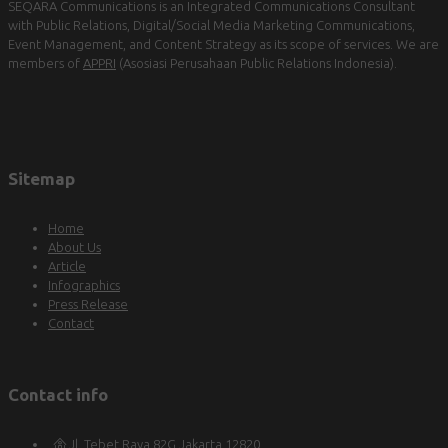
SEQARA Communications is an Integrated Communications Consultant
with Public Relations, Digital/Social Media Marketing Communications,
Event Management, and Content Strategy as its scope of services. We are
members of
APPRI
(Asosiasi Perusahaan Public Relations Indonesia).
Sitemap
Home
About Us
Article
Infographics
Press Release
Contact
Contact info
Jl. Tebet Raya 82G Jakarta 12820