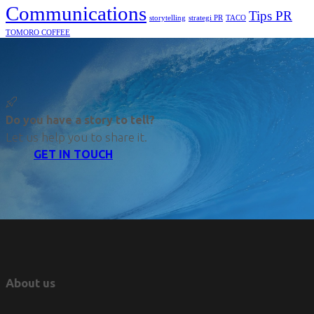
Communications
Tips PR
TACO
storytelling
strategi PR
TOMORO COFFEE
Do you have a story to tell?
Let us help you to share it.
GET IN TOUCH
About us