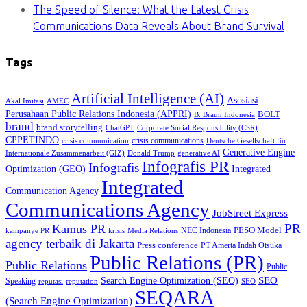
The Speed of Silence: What the Latest Crisis
Communications Data Reveals About Brand Survival
Tags
Artificial Intelligence (AI)
Asosiasi
Akal Imitasi
AMEC
Perusahaan Public Relations Indonesia (APPRI)
BOLT
B. Braun Indonesia
brand
brand storytelling
ChatGPT
Corporate Social Responsibility (CSR)
CPPETINDO
crisis communications
crisis communication
Deutsche Gesellschaft für
Generative Engine
Internationale Zusammenarbeit (GIZ)
Donald Trump
generative AI
Infografis PR
Infografis
Optimization (GEO)
Integrated
Integrated
Communication Agency
Communications Agency
JobStreet Express
PR
Kamus PR
PESO Model
NEC Indonesia
kampanye PR
Media Relations
krisis
agency terbaik di Jakarta
Press conference
PT Amerta Indah Otsuka
Public Relations (PR)
Public Relations
Public
SEO
Search Engine Optimization (SEO)
Speaking
reputasi
reputation
SEO
SEQARA
(Search Engine Optimization)