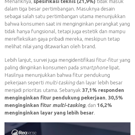
Menariknya,
spesifikasi teknis
(21,9%)
tidak masuk
dalam tiga besar pertimbangan. Masuknya desain
sebagai salah satu pertimbangan utama menunjukkan
bahwa konsumen saat ini menginginkan perangkat yang
tidak hanya fungsional, tetapi juga estetik dan mampu
merefleksikan gaya pribadi mereka, meskipun tetap
melihat nilai yang ditawarkan oleh brand.
Lebih lanjut, survei juga mengidentifikasi fitur-fitur yang
paling diinginkan konsumen pada
smartphone
lipat.
Hasilnya menunjukkan bahwa fitur pendukung
pekerjaan seperti
multi-tasking
dan layar lebih besar
menjadi prioritas utama. Sebanyak
37,1% responden
menginginkan fitur pendukung pekerjaan
,
30,5%
menginginkan fitur
multi-tasking
, dan
16,2%
menginginkan layar yang lebih besar
.