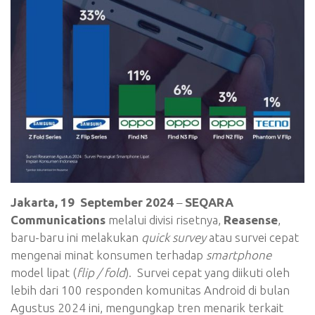
Jakarta, 19 September 2024
–
SEQARA
Communications
melalui divisi risetnya,
Reasense
,
baru-baru ini melakukan
quick survey
atau survei cepat
mengenai minat konsumen terhadap
smartphone
model lipat (
flip / fold
). Survei cepat yang diikuti oleh
lebih dari 100 responden komunitas Android di bulan
Agustus 2024 ini, mengungkap tren menarik terkait