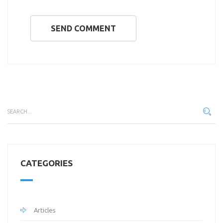
SEND COMMENT
CATEGORIES
Articles