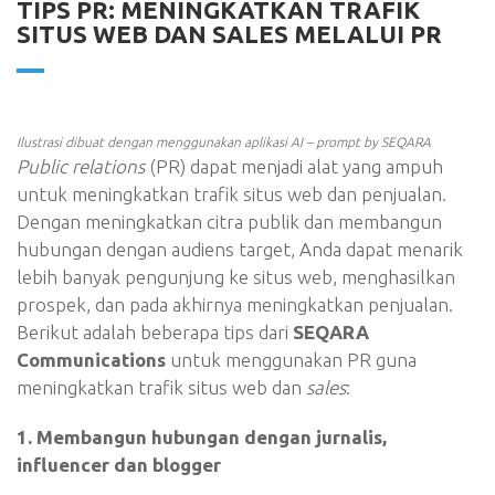
TIPS PR: MENINGKATKAN TRAFIK
SITUS WEB DAN SALES MELALUI PR
Ilustrasi dibuat dengan menggunakan aplikasi AI – prompt by SEQARA
Public relations
(PR) dapat menjadi alat yang ampuh
untuk meningkatkan trafik situs web dan penjualan.
Dengan meningkatkan citra publik dan membangun
hubungan dengan audiens target, Anda dapat menarik
lebih banyak pengunjung ke situs web, menghasilkan
prospek, dan pada akhirnya meningkatkan penjualan.
Berikut adalah beberapa tips dari
SEQARA
Communications
untuk menggunakan PR guna
meningkatkan trafik situs web dan
sales
:
1. Membangun hubungan dengan jurnalis,
influencer dan blogger