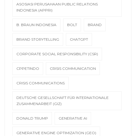
ASOSIASI PERUSAHAAN PUBLIC RELATIONS
INDONESIA (APPRI)
B. BRAUN INDONESIA
BOLT
BRAND
BRAND STORYTELLING
CHATGPT
CORPORATE SOCIAL RESPONSIBILITY (CSR)
CPPETINDO
CRISIS COMMUNICATION
CRISIS COMMUNICATIONS
DEUTSCHE GESELLSCHAFT FÜR INTERNATIONALE
ZUSAMMENARBEIT (GIZ)
DONALD TRUMP
GENERATIVE AI
GENERATIVE ENGINE OPTIMIZATION (GEO)