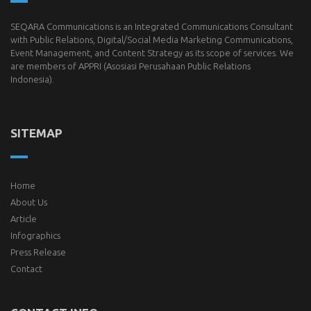
SEQARA Communications is an Integrated Communications Consultant
with Public Relations, Digital/Social Media Marketing Communications,
Event Management, and Content Strategy as its scope of services. We
are members of
APPRI
(Asosiasi Perusahaan Public Relations
Indonesia).
SITEMAP
Home
About Us
Article
Infographics
Press Release
Contact