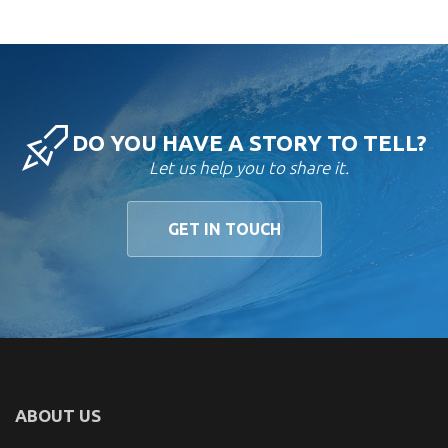
DO YOU HAVE A STORY TO TELL?
Let us help you to share it.
GET IN TOUCH
ABOUT US