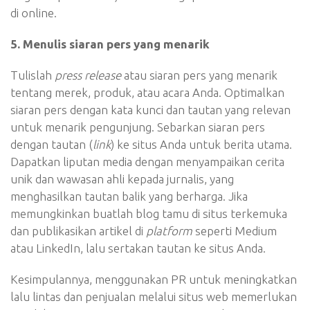
di online.
5. Menulis siaran pers yang menarik
Tulislah
press release
atau siaran pers yang menarik
tentang merek, produk, atau acara Anda. Optimalkan
siaran pers dengan kata kunci dan tautan yang relevan
untuk menarik pengunjung. Sebarkan siaran pers
dengan tautan (
link
) ke situs Anda untuk berita utama.
Dapatkan liputan media dengan menyampaikan cerita
unik dan wawasan ahli kepada jurnalis, yang
menghasilkan tautan balik yang berharga. Jika
memungkinkan buatlah blog tamu di situs terkemuka
dan publikasikan artikel di
platform
seperti Medium
atau LinkedIn, lalu sertakan tautan ke situs Anda.
Kesimpulannya, menggunakan PR untuk meningkatkan
lalu lintas dan penjualan melalui situs web memerlukan