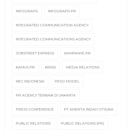
INFOGRAFIS
INFOGRAFIS PR
INTEGRATED COMMUNICATION AGENCY
INTEGRATED COMMUNICATIONS AGENCY
JOBSTREET EXPRESS
KAMPANYE PR
KAMUS PR
KRISIS
MEDIA RELATIONS
NEC INDONESIA
PESO MODEL
PR AGENCY TERBAIK DI JAKARTA
PRESS CONFERENCE
PT AMERTA INDAH OTSUKA
PUBLIC RELATIONS
PUBLIC RELATIONS (PR)