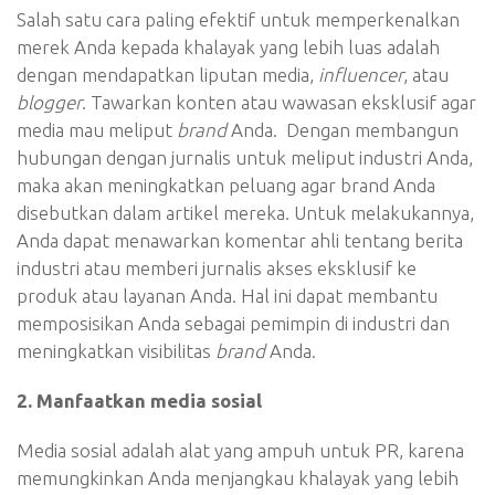
Salah satu cara paling efektif untuk memperkenalkan
merek Anda kepada khalayak yang lebih luas adalah
dengan mendapatkan liputan media,
influencer
, atau
blogger
. Tawarkan konten atau wawasan eksklusif agar
media mau meliput
brand
Anda. Dengan membangun
hubungan dengan jurnalis untuk meliput industri Anda,
maka akan meningkatkan peluang agar brand Anda
disebutkan dalam artikel mereka. Untuk melakukannya,
Anda dapat menawarkan komentar ahli tentang berita
industri atau memberi jurnalis akses eksklusif ke
produk atau layanan Anda. Hal ini dapat membantu
memposisikan Anda sebagai pemimpin di industri dan
meningkatkan visibilitas
brand
Anda.
2. Manfaatkan media sosial
Media sosial adalah alat yang ampuh untuk PR, karena
memungkinkan Anda menjangkau khalayak yang lebih