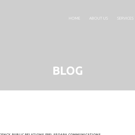
HOME
ABOUT US
SERVICES
BLOG
GENCY
,
PUBLIC RELATIONS (PR)
,
SEQARA COMMUNICATIONS
,