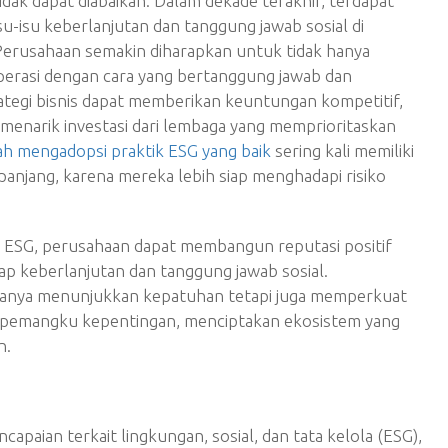
idak dapat diabaikan. Dalam dekade terakhir, terdapat
su-isu keberlanjutan dan tanggung jawab sosial di
 Perusahaan semakin diharapkan untuk tidak hanya
perasi dengan cara yang bertanggung jawab dan
rategi bisnis dapat memberikan keuntungan kompetitif,
 menarik investasi dari lembaga yang memprioritaskan
ah mengadopsi praktik ESG yang baik
sering kali memiliki
 panjang, karena mereka lebih siap menghadapi risiko
SG, perusahaan dapat membangun reputasi positif
 keberlanjutan dan tanggung jawab sosial.
 hanya menunjukkan kepatuhan tetapi juga memperkuat
pemangku kepentingan, menciptakan ekosistem yang
n.
aian terkait lingkungan, sosial, dan tata kelola (ESG),