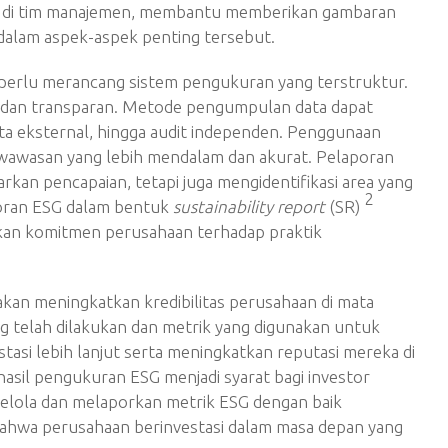
n di tim manajemen, membantu memberikan gambaran
dalam aspek-aspek penting tersebut.
perlu merancang sistem pengukuran yang terstruktur.
n dan transparan. Metode pengumpulan data dapat
s data eksternal, hingga audit independen. Penggunaan
n wawasan yang lebih mendalam dan akurat. Pelaporan
rkan pencapaian, tetapi juga mengidentifikasi area yang
2
oran ESG dalam bentuk
sustainability report
(SR)
kkan komitmen perusahaan terhadap praktik
akan meningkatkan kredibilitas perusahaan di mata
ang telah dilakukan dan metrik yang digunakan untuk
asi lebih lanjut serta meningkatkan reputasi mereka di
a hasil pengukuran ESG menjadi syarat bagi investor
lola dan melaporkan metrik ESG dengan baik
hwa perusahaan berinvestasi dalam masa depan yang