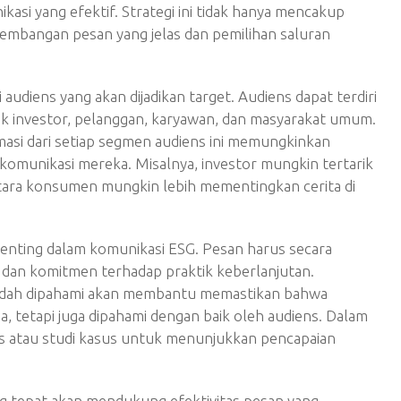
asi yang efektif. Strategi ini tidak hanya mencakup
gembangan pesan yang jelas dan pemilihan saluran
udiens yang akan dijadikan target. Audiens dapat terdiri
k investor, pelanggan, karyawan, dan masyarakat umum.
asi dari setiap segmen audiens ini memungkinkan
munikasi mereka. Misalnya, investor mungkin tertarik
ntara konsumen mungkin lebih mementingkan cerita di
penting dalam komunikasi ESG. Pesan harus secara
 dan komitmen terhadap praktik keberlanjutan.
dah dipahami akan membantu memastikan bahwa
a, tetapi juga dipahami dengan baik oleh audiens. Dalam
is atau studi kasus untuk menunjukkan pencapaian
ng tepat akan mendukung efektivitas pesan yang