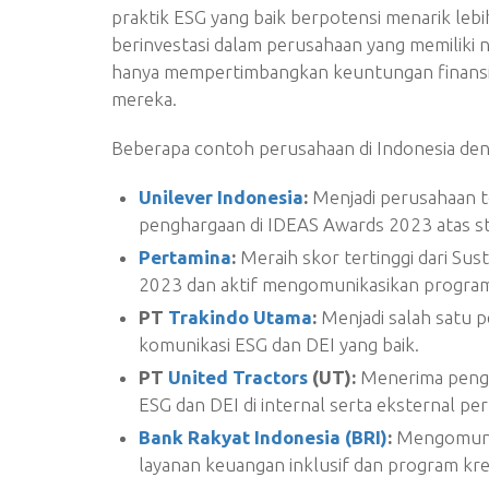
praktik ESG yang baik berpotensi menarik lebi
berinvestasi dalam perusahaan yang memiliki ni
hanya mempertimbangkan keuntungan finansial,
mereka.
Beberapa contoh perusahaan di Indonesia den
Unilever Indonesia
:
Menjadi perusahaan t
penghargaan di IDEAS Awards 2023 atas st
Pertamina
:
Meraih skor tertinggi dari Sus
2023 dan aktif mengomunikasikan programn
PT
Trakindo Utama
:
Menjadi salah satu 
komunikasi ESG dan DEI yang baik.
PT
United
Tractors
(UT):
Menerima pengh
ESG dan DEI di internal serta eksternal pe
Bank Rakyat Indonesia (BRI)
:
Mengomunik
layanan keuangan inklusif dan program kred