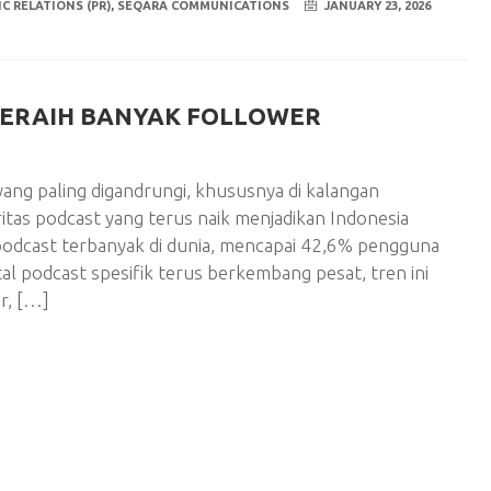
IC RELATIONS (PR)
,
SEQARA COMMUNICATIONS
JANUARY 23, 2026
MERAIH BANYAK FOLLOWER
 yang paling digandrungi, khususnya di kalangan
tas podcast yang terus naik menjadikan Indonesia
podcast terbanyak di dunia, mencapai 42,6% pengguna
l podcast spesifik terus berkembang pesat, tren ini
r, […]