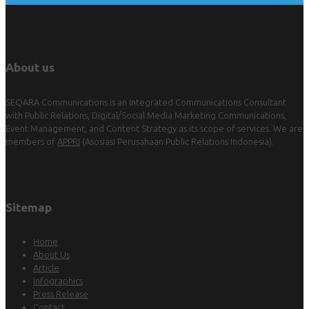
About us
SEQARA Communications is an Integrated Communications Consultant
with Public Relations, Digital/Social Media Marketing Communications,
Event Management, and Content Strategy as its scope of services. We are
members of
APPRI
(Asosiasi Perusahaan Public Relations Indonesia).
Sitemap
Home
About Us
Article
Infographics
Press Release
Contact