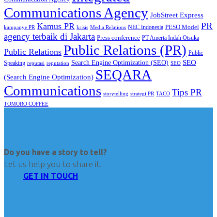
Communications Agency
JobStreet Express
PR
Kamus PR
PESO Model
NEC Indonesia
kampanye PR
Media Relations
krisis
agency terbaik di Jakarta
Press conference
PT Amerta Indah Otsuka
Public Relations (PR)
Public Relations
Public
SEO
Search Engine Optimization (SEO)
Speaking
reputasi
reputation
SEO
SEQARA
(Search Engine Optimization)
Communications
Tips PR
TACO
storytelling
strategi PR
TOMORO COFFEE
Do you have a story to tell?
Let us help you to share it.
GET IN TOUCH