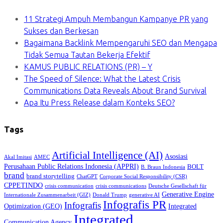
11 Strategi Ampuh Membangun Kampanye PR yang
Sukses dan Berkesan
Bagaimana Backlink Mempengaruhi SEO dan Mengapa
Tidak Semua Tautan Bekerja Efektif
KAMUS PUBLIC RELATIONS (PR) – Y
The Speed of Silence: What the Latest Crisis
Communications Data Reveals About Brand Survival
Apa Itu Press Release dalam Konteks SEO?
Tags
Artificial Intelligence (AI)
Asosiasi
Akal Imitasi
AMEC
Perusahaan Public Relations Indonesia (APPRI)
BOLT
B. Braun Indonesia
brand
brand storytelling
ChatGPT
Corporate Social Responsibility (CSR)
CPPETINDO
crisis communication
crisis communications
Deutsche Gesellschaft für
Generative Engine
Internationale Zusammenarbeit (GIZ)
Donald Trump
generative AI
Infografis PR
Infografis
Optimization (GEO)
Integrated
Integrated
Communication Agency