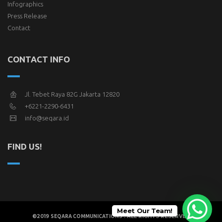
Infographics
Press Release
Contact
CONTACT INFO
Jl. Tebet Raya 82G Jakarta 12820
+6221-2290-6431
info@seqara.id
FIND US!
Meet Our Team!
©2019
. ALL RIGHTS RESERVED
SEQARA COMMUNICATIONS