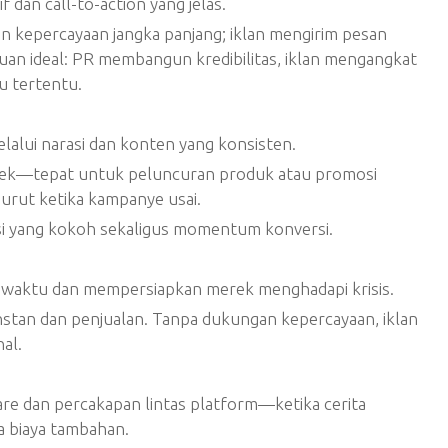
dan call-to-action yang jelas.
 kepercayaan jangka panjang; iklan mengirim pesan
uan ideal: PR membangun kredibilitas, iklan mengangkat
 tertentu.
alui narasi dan konten yang konsisten.
dek—tepat untuk peluncuran produk atau promosi
urut ketika kampanye usai.
si yang kokoh sekaligus momentum konversi.
 waktu dan mempersiapkan merek menghadapi krisis.
s instan dan penjualan. Tanpa dukungan kepercayaan, iklan
al.
re dan percakapan lintas platform—ketika cerita
a biaya tambahan.