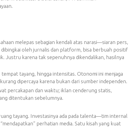
ayaan.
haan melepas sebagian kendali atas narasi—siaran pers,
 dibingkai oleh jurnalis dan platform, bisa berbuah positif
ik. Justru karena tak sepenuhnya dikendalikan, hasilnya
 tempat tayang, hingga intensitas. Otonomi ini menjaga
a kurang dipercaya karena bukan dari sumber independen.
wat percakapan dan waktu; iklan cenderung statis,
yang ditentukan sebelumnya.
ruang tayang. Investasinya ada pada talenta—tim internal
 “mendapatkan” perhatian media. Satu kisah yang kuat