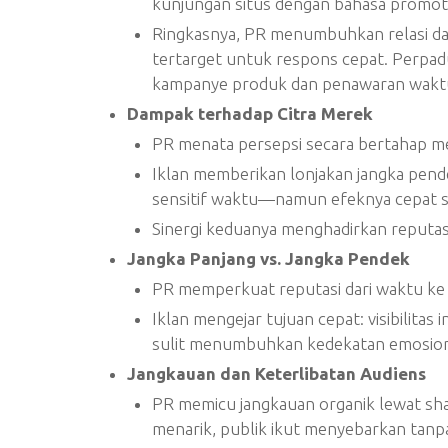
kunjungan situs dengan bahasa promotif 
Ringkasnya, PR menumbuhkan relasi dan
tertarget untuk respons cepat. Perpad
kampanye produk dan penawaran waktu
Dampak terhadap Citra Merek
PR menata persepsi secara bertahap mel
Iklan memberikan lonjakan jangka pen
sensitif waktu—namun efeknya cepat s
Sinergi keduanya menghadirkan reputa
Jangka Panjang vs. Jangka Pendek
PR memperkuat reputasi dari waktu ke
Iklan mengejar tujuan cepat: visibilita
sulit menumbuhkan kedekatan emosion
Jangkauan dan Keterlibatan Audiens
PR memicu jangkauan organik lewat sha
menarik, publik ikut menyebarkan tanp