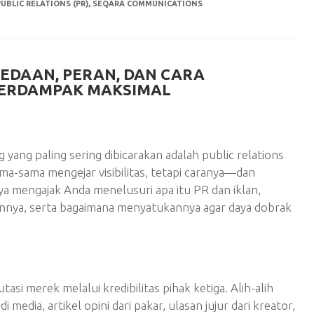
PUBLIC RELATIONS (PR)
,
SEQARA COMMUNICATIONS
BEDAAN, PERAN, DAN CARA
ERDAMPAK MAKSIMAL
ng paling sering dibicarakan adalah public relations
ama-sama mengejar visibilitas, tetapi caranya—dan
ya mengajak Anda menelusuri apa itu PR dan iklan,
nnya, serta bagaimana menyatukannya agar daya dobrak
si merek melalui kredibilitas pihak ketiga. Alih-alih
media, artikel opini dari pakar, ulasan jujur dari kreator,