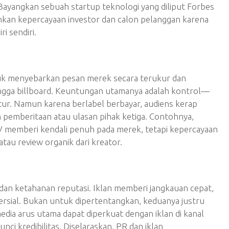
Bayangkan sebuah startup teknologi yang diliput Forbes
kan kepercayaan investor dan calon pelanggan karena
i sendiri.
tuk menyebarkan pesan merek secara terukur dan
V, hingga billboard. Keuntungan utamanya adalah kontrol—
tur. Namun karena berlabel berbayar, audiens kerap
pemberitaan atau ulasan pihak ketiga. Contohnya,
 memberi kendali penuh pada merek, tetapi kepercayaan
atau review organik dari kreator.
dan ketahanan reputasi. Iklan memberi jangkauan cepat,
ersial. Bukan untuk dipertentangkan, keduanya justru
media arus utama dapat diperkuat dengan iklan di kanal
i kredibilitas. Diselaraskan, PR dan iklan