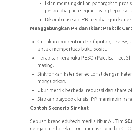
Iklan memungkinkan penargetan presisi
pesan tiba pada segmen yang tepat seca
Dikombinasikan, PR membangun koneksi
Menggabungkan PR dan Iklan: Praktik Cer
Gunakan momentum PR (liputan, review, tes
untuk memperluas bukti sosial.
Terapkan kerangka PESO (Paid, Earned, S
masing.
Sinkronkan kalender editorial dengan kale
menguatkan.
Ukur metrik berbeda: reputasi dan share o
Siapkan playbook krisis: PR memimpin naras
Contoh Skenario Singkat
Sebuah brand edutech merilis fitur AI. Tim
SE
dengan media teknologi, merilis opini dari CT