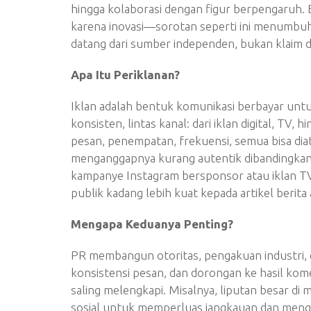
hingga kolaborasi dengan figur berpengaruh. 
karena inovasi—sorotan seperti ini menumbuh
datang dari sumber independen, bukan klaim dir
Apa Itu Periklanan?
Iklan adalah bentuk komunikasi berbayar un
konsisten, lintas kanal: dari iklan digital, T
pesan, penempatan, frekuensi, semua bisa dia
menganggapnya kurang autentik dibandingkan 
kampanye Instagram bersponsor atau iklan TV
publik kadang lebih kuat kepada artikel berita 
Mengapa Keduanya Penting?
PR membangun otoritas, pengakuan industri, 
konsistensi pesan, dan dorongan ke hasil kom
saling melengkapi. Misalnya, liputan besar di 
sosial untuk memperluas jangkauan dan mengunc