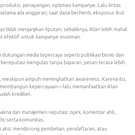
produksi, penayangan, optimasi kampanye. Lalu lintas
 selama ada anggaran; saat dana berhenti, eksposur ikut
i tidak menjanjikan liputan; sebaliknya, iklan lebih mahal
gat efektif untuk kampanye musiman.
dukungan media tepercaya seperti publikasi bisnis dan
m bereputasi mengulas tanpa bayaran, pesan terasa lebih
usif, meskipun ampuh meningkatkan awareness. Karena itu,
membangun kepercayaan—lalu memanfaatkan iklan
dah kredibel.
kna dan manajemen reputasi: opini, komentar ahli,
lis serta komunitas.
si aksi: mendorong pembelian, pendaftaran, atau