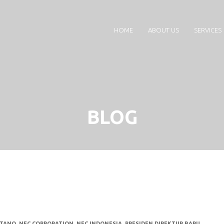
HOME
ABOUT US
SERVICES
BLOG
ATANO
,
NEC CORPORATION
,
NEC INDONESIA
,
PRESIDEN DIREKTUR BARU
,