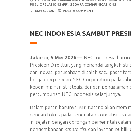
PUBLIC RELATIONS (PR)
,
SEQARA COMMUNICATIONS
MAY 5, 2026
POST A COMMENT
NEC INDONESIA SAMBUT PRES
Jakarta, 5 Mei 2026 —
NEC Indonesia hari i
Presiden Direktur, yang menandai langkah st
dan inovasi perusahaan di salah satu pasar te
bergabung dengan NEC Corporation pada tahu
kepemimpinan strategis, dengan pengalaman 
pertumbuhan NEC Indonesia selanjutnya.
Dalam peran barunya, Mr. Katano akan memimp
dengan fokus pada penguatan konektivitas da
ini sejalan dengan dorongan pemerintah dalam
pengembangan
smart city
dan layanan publik 