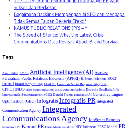
11 Strategi Ampuh Membangun Kampanye PR yang
Sukses dan Berkesan
Bagaimana Backlink Mempengaruhi SEO dan Mengapa
Tidak Semua Tautan Bekerja Efektif
KAMUS PUBLIC RELATIONS (PR) – Y
The Speed of Silence: What the Latest Crisis
Communications Data Reveals About Brand Survival
Tags
Artificial Intelligence (AI)
Asosiasi
Akal Imitasi
AMEC
Perusahaan Public Relations Indonesia (APPRI)
BOLT
B. Braun Indonesia
brand
brand storytelling
ChatGPT
Corporate Social Responsibility (CSR)
CPPETINDO
crisis communications
crisis communication
Deutsche Gesellschaft für
Generative Engine
Internationale Zusammenarbeit (GIZ)
Donald Trump
generative AI
Infografis PR
Infografis
Optimization (GEO)
Integrated
Integrated
Communication Agency
Communications Agency
JobStreet Express
PR
Kamus PR
PESO Model
NEC Indonesia
kampanye PR
Media Relations
krisis