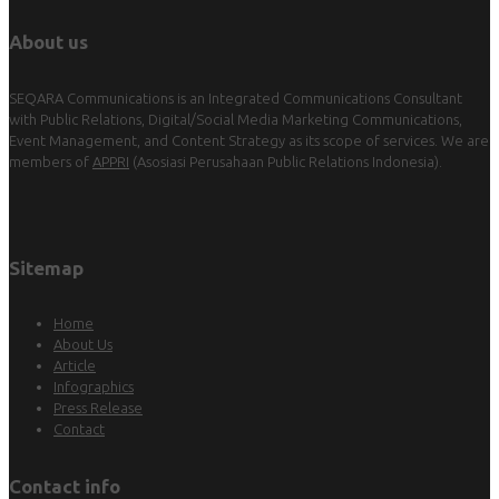
About us
SEQARA Communications is an Integrated Communications Consultant
with Public Relations, Digital/Social Media Marketing Communications,
Event Management, and Content Strategy as its scope of services. We are
members of
APPRI
(Asosiasi Perusahaan Public Relations Indonesia).
Sitemap
Home
About Us
Article
Infographics
Press Release
Contact
Contact info