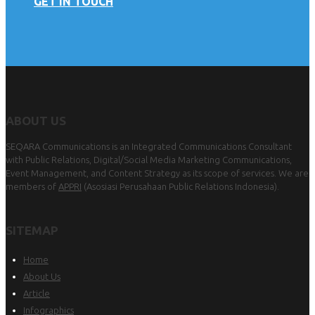
GET IN TOUCH
ABOUT US
SEQARA Communications is an Integrated Communications Consultant
with Public Relations, Digital/Social Media Marketing Communications,
Event Management, and Content Strategy as its scope of services. We are
members of
APPRI
(Asosiasi Perusahaan Public Relations Indonesia).
SITEMAP
Home
About Us
Article
Infographics