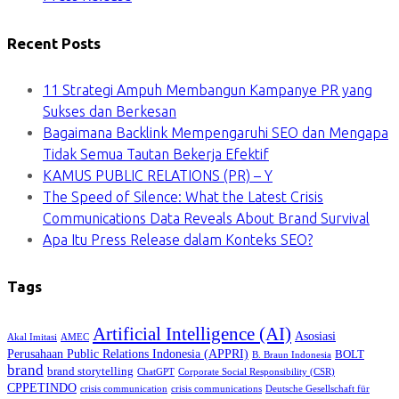
Recent Posts
11 Strategi Ampuh Membangun Kampanye PR yang
Sukses dan Berkesan
Bagaimana Backlink Mempengaruhi SEO dan Mengapa
Tidak Semua Tautan Bekerja Efektif
KAMUS PUBLIC RELATIONS (PR) – Y
The Speed of Silence: What the Latest Crisis
Communications Data Reveals About Brand Survival
Apa Itu Press Release dalam Konteks SEO?
Tags
Artificial Intelligence (AI)
Asosiasi
Akal Imitasi
AMEC
Perusahaan Public Relations Indonesia (APPRI)
BOLT
B. Braun Indonesia
brand
brand storytelling
ChatGPT
Corporate Social Responsibility (CSR)
CPPETINDO
crisis communication
crisis communications
Deutsche Gesellschaft für