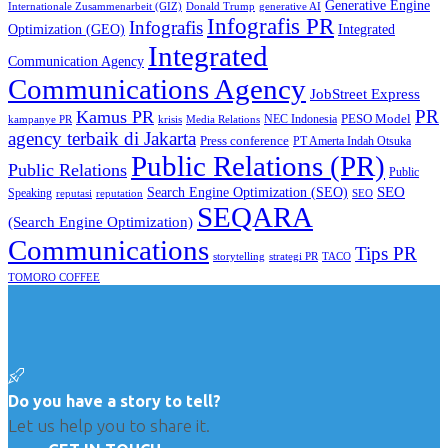
Generative Engine
Internationale Zusammenarbeit (GIZ)
Donald Trump
generative AI
Infografis PR
Infografis
Optimization (GEO)
Integrated
Integrated
Communication Agency
Communications Agency
JobStreet Express
PR
Kamus PR
PESO Model
NEC Indonesia
kampanye PR
Media Relations
krisis
agency terbaik di Jakarta
Press conference
PT Amerta Indah Otsuka
Public Relations (PR)
Public Relations
Public
SEO
Search Engine Optimization (SEO)
Speaking
reputasi
reputation
SEO
SEQARA
(Search Engine Optimization)
Communications
Tips PR
TACO
storytelling
strategi PR
TOMORO COFFEE
Do you have a story to tell?
Let us help you to share it.