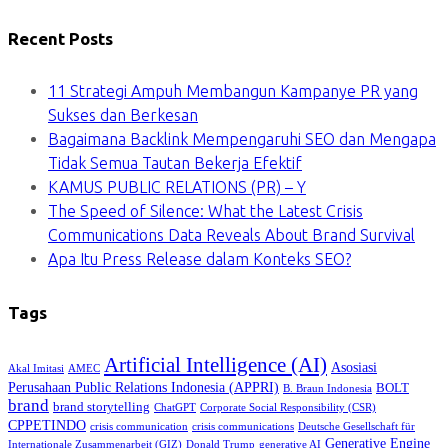
Recent Posts
11 Strategi Ampuh Membangun Kampanye PR yang
Sukses dan Berkesan
Bagaimana Backlink Mempengaruhi SEO dan Mengapa
Tidak Semua Tautan Bekerja Efektif
KAMUS PUBLIC RELATIONS (PR) – Y
The Speed of Silence: What the Latest Crisis
Communications Data Reveals About Brand Survival
Apa Itu Press Release dalam Konteks SEO?
Tags
Artificial Intelligence (AI)
Asosiasi
Akal Imitasi
AMEC
Perusahaan Public Relations Indonesia (APPRI)
BOLT
B. Braun Indonesia
brand
brand storytelling
ChatGPT
Corporate Social Responsibility (CSR)
CPPETINDO
crisis communication
crisis communications
Deutsche Gesellschaft für
Generative Engine
Internationale Zusammenarbeit (GIZ)
Donald Trump
generative AI