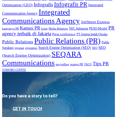
Infografis PR
Infografis
Optimization (GEO)
Integrated
Integrated
Communication Agency
Communications Agency
JobStreet Express
PR
Kamus PR
PESO Model
NEC Indonesia
kampanye PR
Media Relations
krisis
agency terbaik di Jakarta
Press conference
PT Amerta Indah Otsuka
Public Relations (PR)
Public Relations
Public
SEO
Search Engine Optimization (SEO)
Speaking
reputasi
reputation
SEO
SEQARA
(Search Engine Optimization)
Communications
Tips PR
TACO
storytelling
strategi PR
TOMORO COFFEE
Do you have a story to tell?
Let us help you to share it.
GET IN TOUCH