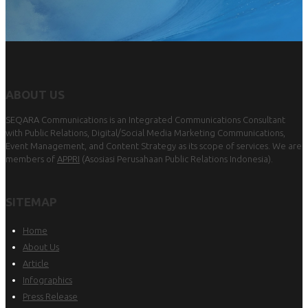
ABOUT US
SEQARA Communications is an Integrated Communications Consultant
with Public Relations, Digital/Social Media Marketing Communications,
Event Management, and Content Strategy as its scope of services. We are
members of
APPRI
(Asosiasi Perusahaan Public Relations Indonesia).
SITEMAP
Home
About Us
Article
Infographics
Press Release