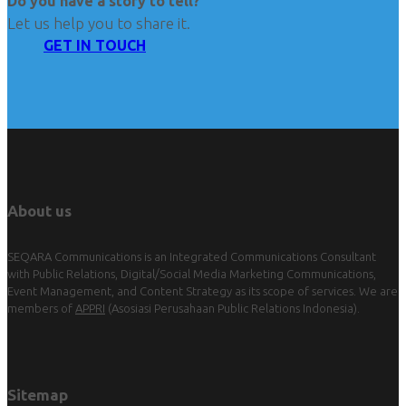
Do you have a story to tell?
Let us help you to share it.
GET IN TOUCH
About us
SEQARA Communications is an Integrated Communications Consultant
with Public Relations, Digital/Social Media Marketing Communications,
Event Management, and Content Strategy as its scope of services. We are
members of
APPRI
(Asosiasi Perusahaan Public Relations Indonesia).
Sitemap