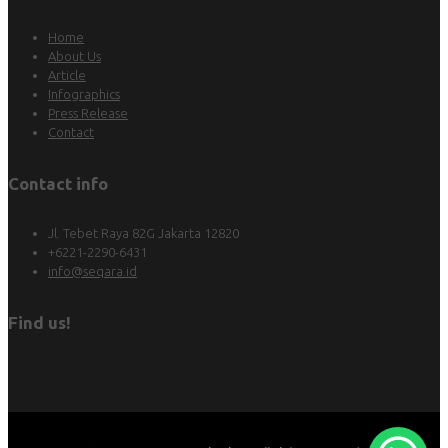
Home
About Us
Article
Infographics
Press Release
Contact
Contact info
Jl. Tebet Raya 82G Jakarta 12820
+6221-2290-6431
info@seqara.id
Find us!