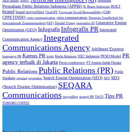
Asosiasi
Akal Imitasi
AMEC
Perusahaan Public Relations Indonesia (APPRI)
BOLT
B. Braun Indonesia
brand
brand storytelling
ChatGPT
Corporate Social Responsibility (CSR)
CPPETINDO
crisis communications
crisis communication
Deutsche Gesellschaft für
Generative Engine
Internationale Zusammenarbeit (GIZ)
Donald Trump
generative AI
Infografis PR
Infografis
Optimization (GEO)
Integrated
Integrated
Communication Agency
Communications Agency
JobStreet Express
PR
Kamus PR
PESO Model
NEC Indonesia
kampanye PR
Media Relations
krisis
agency terbaik di Jakarta
Press conference
PT Amerta Indah Otsuka
Public Relations (PR)
Public Relations
Public
SEO
Search Engine Optimization (SEO)
Speaking
reputasi
reputation
SEO
SEQARA
(Search Engine Optimization)
Communications
Tips PR
TACO
storytelling
strategi PR
TOMORO COFFEE