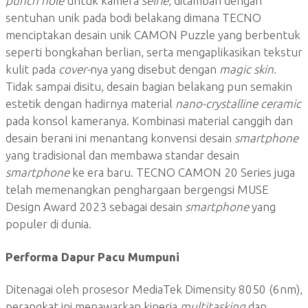
punch hole
untuk kamera
selfie
, ditambah dengan
sentuhan unik pada bodi belakang dimana TECNO
menciptakan desain unik CAMON Puzzle yang berbentuk
seperti bongkahan berlian, serta mengaplikasikan tekstur
kulit pada
cover-
nya yang disebut dengan
magic skin.
Tidak sampai disitu, desain bagian belakang pun semakin
estetik dengan hadirnya material
nano-crystalline ceramic
pada konsol kameranya. Kombinasi material canggih dan
desain berani ini menantang konvensi desain
smartphone
yang tradisional dan membawa standar desain
smartphone
ke era baru. TECNO CAMON 20 Series juga
telah memenangkan penghargaan bergengsi MUSE
Design Award 2023 sebagai desain
smartphone
yang
populer di dunia.
Performa Dapur Pacu Mumpuni
Ditenagai oleh prosesor MediaTek Dimensity 8050 (6nm),
perangkat ini menawarkan kinerja
multitasking
dan