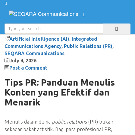
Blog
Artificial Intelligence (AI)
,
Integrated
Communications Agency
,
Public Relations (PR)
,
SEQARA Communications
July 4, 2026
Post a Comment
Tips PR: Panduan Menulis
Konten yang Efektif dan
Menarik
Menulis dalam dunia
public relations
(PR) bukan
sekadar bakat artistik. Bagi para profesional PR,