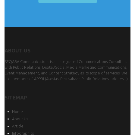
ABOUT US
SEQARA Communications is an Integrated Communications Consultant
with Public Relations, Digital/Social Media Marketing Communications,
Event Management, and Content Strategy as its scope of services. We
are members of
APPRI
(Asosiasi Perusahaan Public Relations Indonesia).
SITEMAP
Home
About Us
Article
Infographics