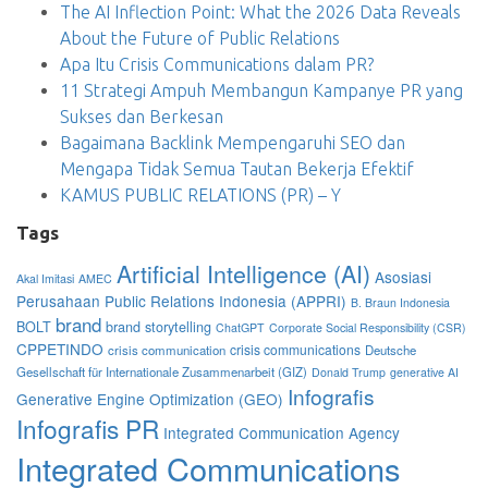
The AI Inflection Point: What the 2026 Data Reveals
About the Future of Public Relations
Apa Itu Crisis Communications dalam PR?
11 Strategi Ampuh Membangun Kampanye PR yang
Sukses dan Berkesan
Bagaimana Backlink Mempengaruhi SEO dan
Mengapa Tidak Semua Tautan Bekerja Efektif
KAMUS PUBLIC RELATIONS (PR) – Y
Tags
Artificial Intelligence (AI)
Asosiasi
Akal Imitasi
AMEC
Perusahaan Public Relations Indonesia (APPRI)
B. Braun Indonesia
brand
BOLT
brand storytelling
ChatGPT
Corporate Social Responsibility (CSR)
CPPETINDO
crisis communications
crisis communication
Deutsche
Gesellschaft für Internationale Zusammenarbeit (GIZ)
Donald Trump
generative AI
Infografis
Generative Engine Optimization (GEO)
Infografis PR
Integrated Communication Agency
Integrated Communications