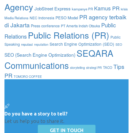
Agency
Kamus PR
JobStreet Express
kampanye PR
krisis
PR agency terbaik
PESO Model
NEC Indonesia
Media Relations
di Jakarta
Public
Press conference
PT Amerta Indah Otsuka
Public Relations (PR)
Relations
Public
Search Engine Optimization (SEO)
Speaking
reputasi
reputation
SEO
SEQARA
SEO (Search Engine Optimization)
Communications
Tips
TACO
storytelling
strategi PR
PR
TOMORO COFFEE
Do you have a story to tell?
Let us help you to share it.
GET IN TOUCH