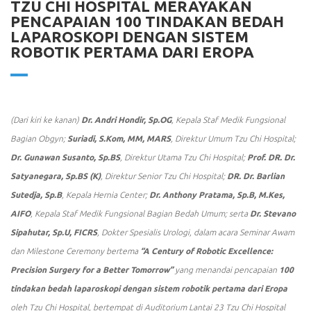
TZU CHI HOSPITAL MERAYAKAN
PENCAPAIAN 100 TINDAKAN BEDAH
LAPAROSKOPI DENGAN SISTEM
ROBOTIK PERTAMA DARI EROPA
(Dari kiri ke kanan)
Dr. Andri Hondir, Sp.OG
, Kepala Staf Medik Fungsional
Bagian Obgyn;
Suriadi, S.Kom, MM, MARS
, Direktur Umum Tzu Chi Hospital;
Dr. Gunawan Susanto, Sp.BS
, Direktur Utama Tzu Chi Hospital;
Prof. DR. Dr.
Satyanegara, Sp.BS (K)
, Direktur Senior Tzu Chi Hospital;
DR. Dr. Barlian
Sutedja, Sp.B
, Kepala Hernia Center;
Dr. Anthony Pratama, Sp.B, M.Kes,
AIFO
, Kepala Staf Medik Fungsional Bagian Bedah Umum; serta
Dr. Stevano
Sipahutar, Sp.U, FICRS
, Dokter Spesialis Urologi, dalam acara
Seminar Awam
dan Milestone Ceremony
bertema
“A Century of Robotic Excellence:
Precision Surgery for a Better Tomorrow”
yang menandai pencapaian
100
tindakan bedah laparoskopi dengan sistem robotik pertama dari Eropa
oleh Tzu Chi Hospital, bertempat di Auditorium Lantai 23 Tzu Chi Hospital