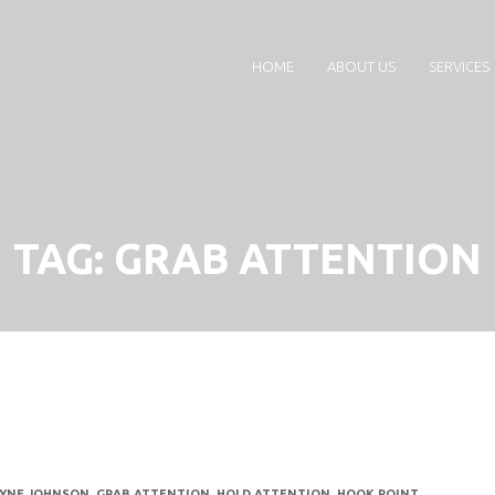
HOME
ABOUT US
SERVICES
TAG:
GRAB ATTENTION
YNE JOHNSON
,
GRAB ATTENTION
,
HOLD ATTENTION
,
HOOK POINT
,