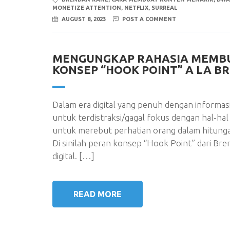
MONETIZE ATTENTION
,
NETFLIX
,
SURREAL
AUGUST 8, 2023
POST A COMMENT
MENGUNGKAP RAHASIA MEMBU
KONSEP “HOOK POINT” A LA B
Dalam era digital yang penuh dengan informa
untuk terdistraksi/gagal fokus dengan hal-hal
untuk merebut perhatian orang dalam hitunga
Di sinilah peran konsep “Hook Point” dari Bre
digital. […]
READ MORE